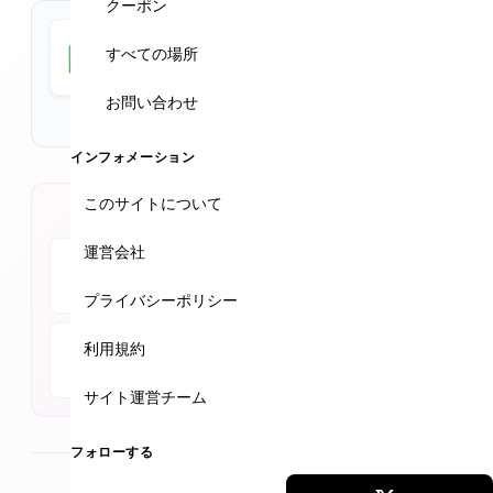
心して受けられる。VISIA診断（無料）を行い、フォトナ
クーポン
レーザーやジェネオ、アオハルメゾットなど人気施術で
Google Maps
すべての場所
ダウンタイム少なく理想の肌へ。プロファイロやピコシ
★★★★★
4.9 (352件)
ュアなど人気メニューもあり。サプリメントや日焼け止
お問い合わせ
めも販売。
【休業のお知らせ】 2月15日（日）～ 2月21日（土） 誠
インフォメーション
に勝手ながら、上記期間は休業させていただきます。
このサイトについて
公式SNSアカウント
運営会社
Instagram
Facebook
YouTube
プライバシーポリシー
利用規約
TikTok
サイト運営チーム
フォローする
最終更新
2026年2月4日