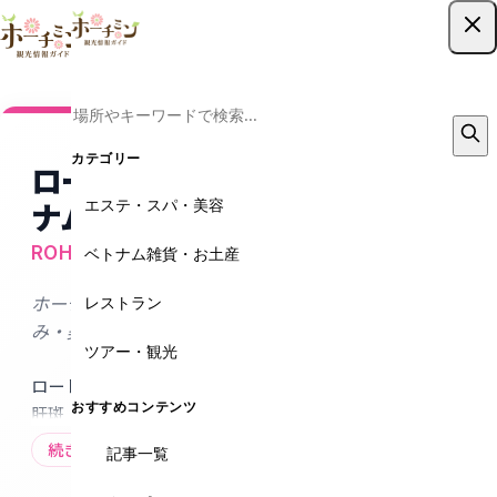
ツアー予約はこちら
カテゴリー
ロートアオハルクリニック ベト
エステ・スパ・美容
ナム
ROHTO AOHAL CLINIC
ベトナム雑貨・お土産
レストラン
ホーチミンで受ける日本基準の美肌ケア｜シミ・たる
み・美白ならロートアオハルクリニック
ツアー・観光
ロート製薬グループのROHTO AOHAL CLINICは、シミ・
おすすめコンテンツ
肝斑・たるみ・美白・毛穴などを日本基準の技術でケア
する美容皮膚クリニック。製薬会社ならではの研究と独
続きを読む
記事一覧
自技術で最新機器や美容注射などがこのホーチミンで安