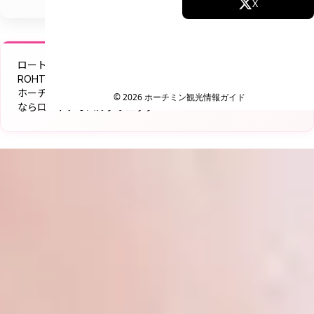
Facebook
X
Instagram
TikTok
ロートアオハルクリニック ベトナム
YouTube
ROHTO AOHAL CLINIC
ホーチミンで受ける日本基準の美肌ケア｜シミ・たるみ・美白
© 2026 ホーチミン観光情報ガイド
ならロートアオハルクリニック