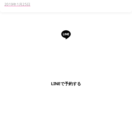
ーで気軽に購入することができる、ベトナムならで...
2019年1月25日
LINEで予約・相談できます
日本語OK・電話不要・友だち追加無料。記事を読ん
で気になったお店もこのまま予約できます。
LINEで予約する
明朗会計・日本語完結・現地スタッフが予約までフォロー