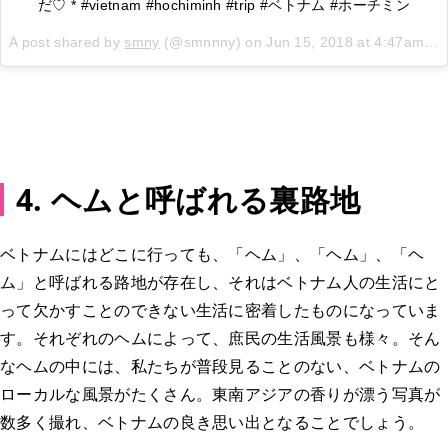
だ♡ * #vietnam #hochiminh #trip #ベトナム #ホーチミン
A post shared by
smny
(@smnnny) on
Jun 15, 2018 at 4:47am PDT
4. ヘムと呼ばれる裏路地
ベトナムにはどこに行っても、「ヘム」、「ヘム」、「ヘ
ム」と呼ばれる路地が存在し、それはベトナム人の生活にと
って欠かすことのできない生活に密着したものになっていま
す。それぞれのヘムによって、庶民の生活風景も様々。そん
なヘムの中には、私たちが普段見ることのない、ベトナムの
ローカルな風景がたくさん。東南アジアの香りが漂う写真が
数多く撮れ、ベトナムの良き思い出となることでしょう。