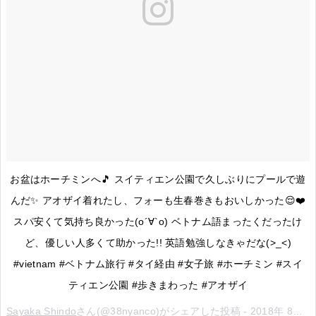
お盆はホーチミンへ🎵 スイティエン公園で久しぶりにプールで遊
んだ✨ アオザイ着れたし、フォーも生春巻きもおいしかった😌❤️
スパ安くて気持ち良かった(о´∀`о) ベトナム語まったくだったけ
ど、優しい人多くて助かった!! 英語勉強しなきゃだな(>_<)
#vietnam #ベトナム旅行 #タイ経由 #女子旅 #ホーチミン #スイ
ティエン公園 #歩きまわった #アオザイ
Sayaka Shindo
さん(@38nyanco)がシェアした投稿 -
2018年 8月月15日午前5時25分PDT