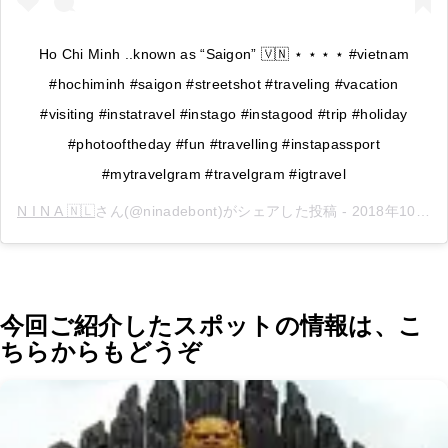
Ho Chi Minh ..known as “Saigon” 🇻🇳 ⋆ ⋆ ⋆ ⋆ #vietnam
#hochiminh #saigon #streetshot #traveling #vacation
#visiting #instatravel #instago #instagood #trip #holiday
#photooftheday #fun #travelling #instapassport
#mytravelgram #travelgram #igtravel
N I N A 🇳🇱
さん(@ninadebont)がシェアした投稿 -
2018年10月月6日午前2時20分PDT
今回ご紹介したスポットの情報は、こ
ちらからもどうぞ