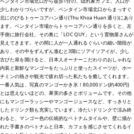
ベンタイン市場北口から徒歩1分の、隠れ家カフェ。入口が
少しわかりづらいですが、ベンタイン市場北口からまっすぐ
北にのびるトゥーコアハン通り(Thu Khoa Huan 通り)にあり
ます。ベンタイン市場からトゥーコアハン通りを歩くと、左
手側に旅行会社、その奥に「LOC QUY」という置物屋さんが
見えてきます。その間に人が一人通れるぐらいの細い階段が
あり、その中をずんずん進むと3階にソアイソアイが。少し
古びた扉を開けると、日本人オーナーこだわりのおしゃれな
内装と新鮮なマンゴーをたっぷりと使ったスイーツが、ホー
チミンの熱さや観光で疲れ切った私たちを癒してくれます。
一番人気は、写真のマンゴーかき氷！80,000ドン(約400円)
とは思えないほどの、果実の多さとボリュームです。その他
にもマンゴーラッシーやマンゴージュースなど、すっきりと
したドリンク類も充実しています。冷たいドリンクで涼み終
わると、マンゴー色の伝統的なベトナムタイルや、壁に描か
れた手書きのベトナムと日本、カフェを感じさせてくれるイ