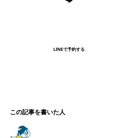
LINEで予約・相談できます
日本語OK・電話不要・友だち追加無料。記事を読ん
で気になったお店もこのまま予約できます。
LINEで予約する
明朗会計・日本語完結・現地スタッフが予約までフォロー
この記事を書いた人