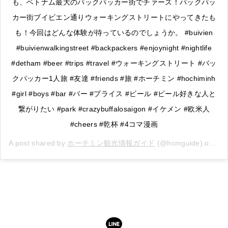
も、ベトナム最大のパックパッカー街でチァーズ！パックパッ
カー街ブイビエン通りウォーキングストリートにやってきたも
も！今回はどんな体験が待っているのでしょうか。 #buivien
#buivienwalkingstreet #backpackers #enjoynight #nightlife
#detham #beer #trips #travel #ウォーキングストリート #バッ
クパッカー1人旅 #友達 #friends #旅 #ホーチミン #hochiminh
#girl #boys #bar #バー #プライス #ビール #ビール好きな人と
繋がりたい #park #crazybuffalosaigon #イケメン #欧米人
#cheers #乾杯 #4コマ漫画
A post shared by
ホーチミン観光情報ガイド
(@hcmguide) on
May