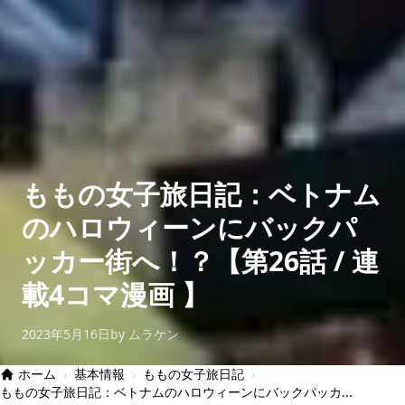
ももの女子旅日記：ベトナム
のハロウィーンにバックパ
ッカー街へ！？【第26話 / 連
載4コマ漫画 】
2023年5月16日
by ムラケン
ホーム
›
基本情報
›
ももの女子旅日記
›
ももの女子旅日記：ベトナムのハロウィーンにバックパッカ...