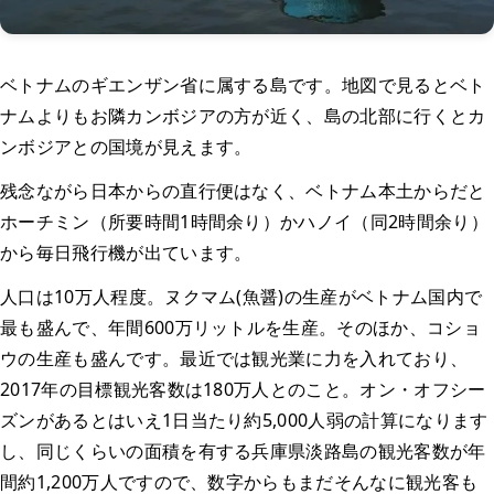
ベトナムのギエンザン省に属する島です。地図で見るとベト
ナムよりもお隣カンボジアの方が近く、島の北部に行くとカ
ンボジアとの国境が見えます。
残念ながら日本からの直行便はなく、ベトナム本土からだと
ホーチミン（所要時間1時間余り）かハノイ（同2時間余り）
から毎日飛行機が出ています。
人口は10万人程度。ヌクマム(魚醤)の生産がベトナム国内で
最も盛んで、年間600万リットルを生産。そのほか、コショ
ウの生産も盛んです。最近では観光業に力を入れており、
2017年の目標観光客数は180万人とのこと。オン・オフシー
ズンがあるとはいえ1日当たり約5,000人弱の計算になります
し、同じくらいの面積を有する兵庫県淡路島の観光客数が年
間約1,200万人ですので、数字からもまだそんなに観光客も