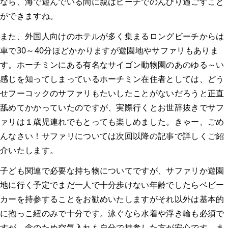
なら、海で遊んでいる間に親はビーチでのんびり過ごすこと
ができますね。
また、外国人向けのホテルが多く集まるロングビーチからは
車で30～40分ほどかかりますが遊園地やサファリもありま
す。ホーチミンにある有名なサイゴン動物園のあのゆる～い
感じを知ってしまっているホーチミン在住者としては、どう
せフーコックのサファリもたいしたことがないだろうと正直
舐めてかかっていたのですが、実際行くとお世辞抜きでサフ
ァリは１歳児連れでもとっても楽しめました。きゃー、ごめ
んなさい！サファリについては次回以降の記事で詳しくご紹
介いたします。
子ども関連で必要な持ち物についてですが、サファリか遊園
地に行く予定でまだ一人で十分歩けない年齢でしたらベビー
カーを持参することをお勧めいたしますがそれ以外は基本的
に抱っこ紐のみで十分です。泳ぐなら水着や浮き輪も必須で
すが、念のため空気入れも自分で持参した方が安心です。ま