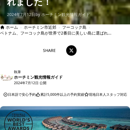
れました！
2024年7月12日
by ホーチミン観光情報ガイド
ホーム
›
ホーチミン市近郊
›
フーコック島
›
ベトナム、フーコック島が世界で2番目に美しい島に選ばれ...
SHARE
執筆
ホーチミン観光情報ガイド
2024年7月12日 公開
日本語で安心予約
累計5,000件以上の予約実績
現地日本人スタッフ対応