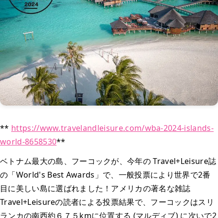
**
https://www.travelandleisure.com/wba-2024-islands-
world-8658530
**
ベトナム最大の島、フーコックが、今年の Travel+Leisure誌
の「World's Best Awards」で、一般投票により世界で2番
目に美しい島に選ばれました！アメリカの著名な雑誌
Travel+Leisureの読者による投票結果で、フーコックはスリ
ランカの南西約６７５kmに位置する (マルディブ) に次いで2