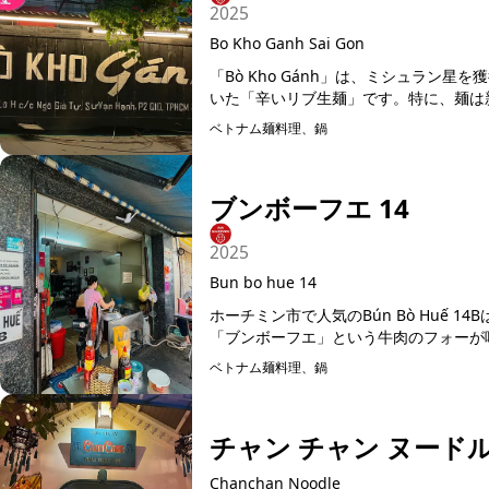
2025
Bo Kho Ganh Sai Gon
「Bò Kho Gánh」は、ミシュラン
いた「辛いリブ生麺」です。特に、麺は新
ベトナム麺料理、鍋
予約可能
ブンボーフエ 14
2025
Bun bo hue 14
ホーチミン市で人気のBún Bò Huế
「ブンボーフエ」という牛肉のフォーが味
ベトナム麺料理、鍋
チャン チャン ヌード
Chanchan Noodle