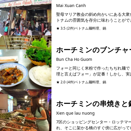
Mai Xuan Canh
聖母マリア教会の斜め向かいにある大衆
トナムの雰囲気を存分に味わうことができ
★ 3.5
(2件)
ベトナム麺料理、鍋
ホーチミンのブンチャ
Bun Cha Ho Guom
フォーと同じく米粉で作ったちぢれ麺で
理と言えばフォー」が定番！しかし、実は
★ 2.0
(4件)
ベトナム麺料理、鍋
予約可能
ホーチミンの串焼きと
Xien que lau nuong
7区のショッピングセンター・ロッテマ
れ、そこに架かる橋のすぐ傍に広がってい