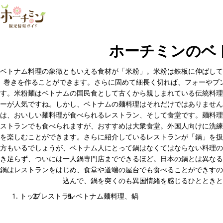
ホーチミンのベ
ベトナム料理の象徴ともいえる食材が「米粉」。米粉は鉄板に伸ばして
巻きを作ることができます。さらに固めて細長く切れば、フォーやブ
す。米粉麺はベトナムの国民食として古くから親しまれている伝統料理
ーが人気ですね。しかし、ベトナムの麺料理はそれだけではありません
は、おいしい麺料理が食べられるレストラン、そして食堂です。麺料理
ストランでも食べられますが、おすすめは大衆食堂。外国人向けに洗練
を楽しむことができます。さらに紹介しているレストランが「鍋」を扱
方もいるでしょうが、ベトナム人にとって鍋はなくてはならない料理の
き足らず、ついには一人鍋専門店までできるほど。日本の鍋とは異なる
鍋はレストランをはじめ、食堂や道端の屋台でも食べることができすの
込んで、鍋を突くのも異国情緒を感じるひとときと
トップ
レストラン
ベトナム麺料理、鍋
ベトナム麺料理、鍋のメニュー