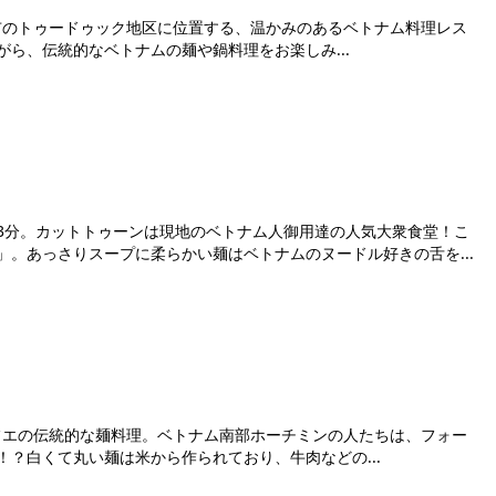
ホーチミン市のトゥードゥック地区に位置する、温かみのあるベトナム料理レス
ら、伝統的なベトナムの麺や鍋料理をお楽しみ...
3分。カットトゥーンは現地のベトナム人御用達の人気大衆食堂！こ
。あっさりスープに柔らかい麺はベトナムのヌードル好きの舌を...
は、中部フエの伝統的な麺料理。ベトナム南部ホーチミンの人たちは、フォー
？白くて丸い麺は米から作られており、牛肉などの...