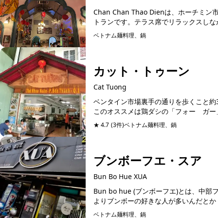
Chan Chan Thao Dienは、
トランです。テラス席でリラックスしなが
ベトナム麺料理、鍋
カット・トゥーン
Cat Tuong
ベンタイン市場裏手の通りを歩くこと約
このオススメは鶏ダシの「フォー ガー」
★ 4.7
(3件)
ベトナム麺料理、鍋
ブンボーフエ・スア
Bun Bo Hue XUA
Bun bo hue (ブンボーフエ)と
よりブンボーの好きな人が多いんだとか！
ベトナム麺料理、鍋