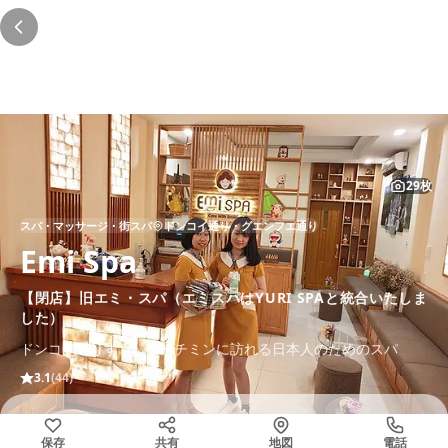
旧エミ・スパ（エミスパはYURI SPAと統合いた
しました） は閉店しました
この店舗は現在営業していません。以下の代わりのお店をご覧くださ
い。
29枚
スパ・マッサージ・街スパ
ドンコイ通り・グエンフエ通り
Emi Spa
【閉店】旧エミ・スパ（エミスパはYURI SPAと統合いたしま
した）
ドンコイ通りすぐ、ホーチミンに訪れる日本人のためのスパ
3.1
(44)
保存
共有
地図
電話