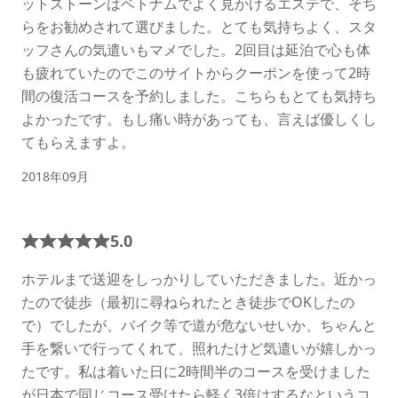
ットストーンはベトナムでよく見かけるエステで、そち
らをお勧めされて選びました。とても気持ちよく、スタ
ッフさんの気遣いもマメでした。2回目は延泊で心も体
も疲れていたのでこのサイトからクーポンを使って2時
間の復活コースを予約しました。こちらもとても気持ち
よかったです。もし痛い時があっても、言えば優しくし
てもらえますよ。
2018年09月
5.0
ホテルまで送迎をしっかりしていただきました。近かっ
たので徒歩（最初に尋ねられたとき徒歩でOKしたの
で）でしたが、バイク等で道が危ないせいか、ちゃんと
手を繋いで行ってくれて、照れたけど気遣いが嬉しかっ
たです。私は着いた日に2時間半のコースを受けました
が日本で同じコース受けたら軽く3倍はするなというコ