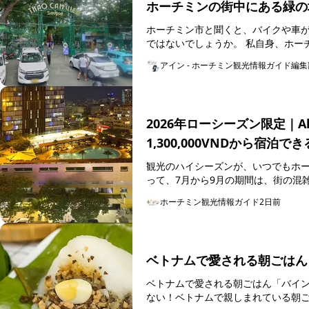
ホーチミンの街中にある緑の
ホーチミン市と聞くと、バイクや車
ではないでしょう
アイン - ホーチミン観光情報ガイド編集
2026年ローシーズン限定｜Ala
1,300,000VNDから宿泊
観光のハイシーズンが、いつでもホ
って、7月から9月の期間は、街の混
行サービスにかかる費用もよりリーズ.
ホーチミン観光情報ガイド
2日前
ベトナムで愛される朝ごはん
ベトナムで愛される朝ごはん「バインゾー」を食べてみた 最終更新日
ない！ベトナムで親しまれている朝