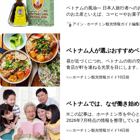
ベトナムの風油― 日本人旅行者へのおす
のお土産といえば、コーヒーやお菓
「コンパクトで手...
アイン - ホーチミン観光情報ガイド編集
ベトナム人が選ぶおすすめベ
昼が近づくにつれ、ベトナムの街の空気は少しずつ変わ
食店が軒を連ねる光景を目にします
掲げる店もあり、一...
ホーチミン観光情報ガイド
10日前
ベトナムでは、なぜ働き始め
※この記事は、ホーチミン市を中心
2026年7月時点の情報を整理して
「親離れしていな...
ホーチミン観光情報ガイド
14日前