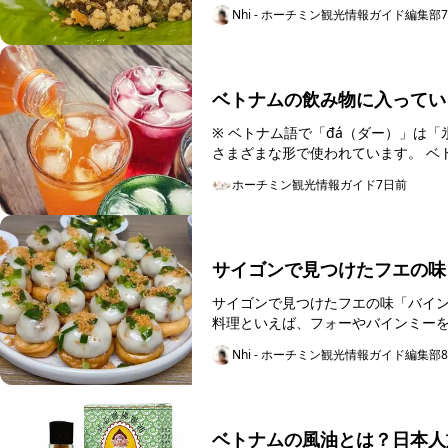
Nhi - ホーチミン観光情報ガイド編集部
ベトナムの飲み物に入ってい
※ ベトナム語で「đá（ダー）」は
さまざまな形で使われています。 ベトナムを訪れたことがある人なら、さまざまな飲み物に氷が入ってい
るのを目にする...
ホーチミン観光情報ガイド
7日前
サイゴンで見つけたフエの味
サイゴンで見つけたフエの味「バインラムイ
料理といえば、フォーやバインミーを思
Nhi - ホーチミン観光情報ガイド編集部
ベトナムの風油とは？日本人