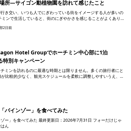
場所―サイゴン動植物園を訪れて感じたこと
が行き交い、いつも人でにぎわっている街をイメージする人が多いの
か。 私自身、ホーチミンで生活していると、街のにぎやかさを感じることがよくあり...
部
2日前
gon Hotel Groupでホーチミン中心部に1泊
できる特別キャンペーン
ーチミンを訪れるのに最適な時期とは限りません。多くの旅行者にと
雑が比較的少なく、観光スケジュールを柔軟に調整しやすいうえ、旅
..
「バインゾー」を食べてみた
：2026年7月31日 フォーだけじゃ
ごはん