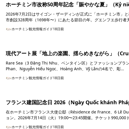
ホーチミン市改称50周年記念「賑やかな夏」（Kỷ niệm 50 
2026年7月2日はサイゴン・ザーディンが正式に「ホーチミン市」と改
市創設328周年（1698年〜）にあたる節目の年。グエンフエ歩行者天
ホーチミン観光情報ガイド
18日前
現代アート展「地上の楽園、揺らめきながら」（Cruisin
Rare Sea（3 Đặng Thị Nhu、ベンタイン区）とファッショ
Phan、Nguyễn Hiếu Ngọc、Hoàng Anh、Vỹ Lânの4名で、彫...
ホーチミン観光情報ガイド
18日前
フランス建国記念日 2026（Ngày Quốc khánh Pháp —
在ホーチミン市フランス大使公邸（Résidence de France、6
ョン。2026年7月14日（火）19:00〜23:45開催。チケット990,000ド
ホーチミン観光情報ガイド
18日前