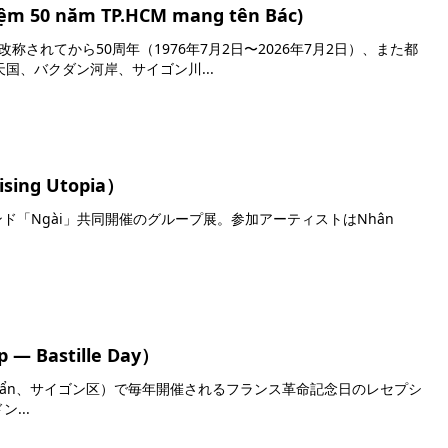
năm TP.HCM mang tên Bác)
称されてから50周年（1976年7月2日〜2026年7月2日）、また都
国、バクダン河岸、サイゴン川...
g Utopia）
ンブランド「Ngài」共同開催のグループ展。参加アーティストはNhân
 Bastille Day）
 Lê Duẩn、サイゴン区）で毎年開催されるフランス革命記念日のレセプシ
ン...