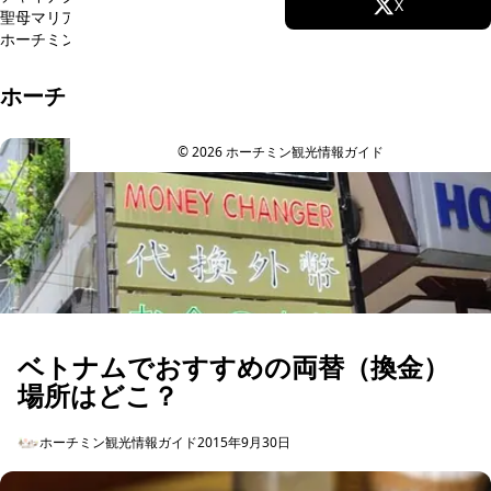
Facebook
X
聖母マリア教会周辺
タンソンニャット空港
サイゴン動植物園
(6)
(1)
(1)
ホーチミン郊外
(5)
Instagram
TikTok
ホーチミン・基本情報のおすすめ記事
YouTube
© 2026 ホーチミン観光情報ガイド
ベトナムでおすすめの両替（換金）
場所はどこ？
ホーチミン観光情報ガイド
2015年9月30日