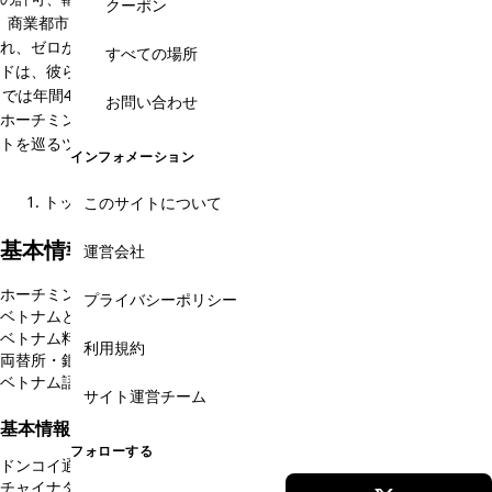
クーポン
商業都市はホーチミン。ベトナム戦争で南部人の財産はすべて没収さ
れ、ゼロからのスタートとなったにも関わらず、この経済成長のスピー
すべての場所
ドは、彼らの不屈の精神の賜物であることに間違いはありません。現在
では年間40万人の日本人がベトナムを訪れ、そのうちの8割以上は南部
お問い合わせ
ホーチミン旅行者と言われています。ホーチミン旅行では、観光スポッ
トを巡るツアーよりも、雑貨巡り、エステ、グルメを楽しむといった、
インフォメーション
個人旅行向けのプランが人気あります。
トップ
基本情報
このサイトについて
基本情報のカテゴリ
運営会社
ホーチミン観光の基本情報
ベトナム旅行の準備
プライバシーポリシー
ベトナムとホーチミンの文化
ホーチミン市からのアクセス
ベトナム料理を知る
病院・クリニック・薬局
利用規約
両替所・銀行・クレジットカード
郵便・インターネット・SIM
ベトナム語
ベトナムニュース
サイト運営チーム
基本情報をエリアから絞る
フォローする
ドンコイ通り・グエンフエ通り
ベンタイン市場周辺
(7)
(4)
チャイナタウン・チョロン
戦争証跡博物館
(1)
(1)