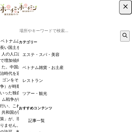
ツアー予約はこちら
ホーチミンの基本情報
ベトナムは日本から焼く3600km離れた東南アジア諸国の一つ。南北に
カテゴリー
長い国土をもつベトナムは、しばしば龍に例えられることも。ベトナム
人の人口は2015年現時点で9000万人弱。しかし、毎年400万人ペース
エステ・スパ・美容
で増加傾向です。ベトナムの歴史は一言でいえば「支配」そのものでし
た。中国からは1000年に渡る支配を受け、その後はフランスによる統
ベトナム雑貨・お土産
治時代を迎えます。そして南北分断国家として、北にハノイ、南にサイ
ゴンをそれぞれ首都に置いていましたが、南北統一戦争（ベトナム戦
レストラン
争）が時期にはじまります。また、ベトナムにはフエやチャンパ王国と
いった独自の政権を築いた国家もありました。1975年4月30日、ベトナ
ツアー・観光
ム戦争が終戦し、同年9月2日に独立宣言（インデペンデンスデイ）を
行い、これをもってして、北部ハノイに首都を置く、ベトナム社会主義
おすすめコンテンツ
共和国が誕生しました。そして、1986年、共産党による「ドイモイ政
策」が、現在のベトナムを形成するきっかけとなったのはいうまでもあ
記事一覧
りません。社会主義路線を考え直し、幅広く市場開放を行い、外資参入
の許可、輸出入の推進をしました。ハノイは首都であるものの、最大の