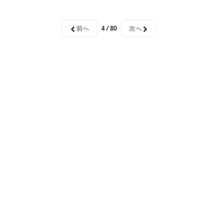
前へ
4 / 80
次へ
ホーチミン観光情報ガイド
ホーチミンのグルメ・スパ・ツアー・ショッピング情報を現地から発
信。口コミや予約も。
カテゴリー
エステ・スパ・美容
ベトナム雑貨・お土産
レストラン
ツアー・観光