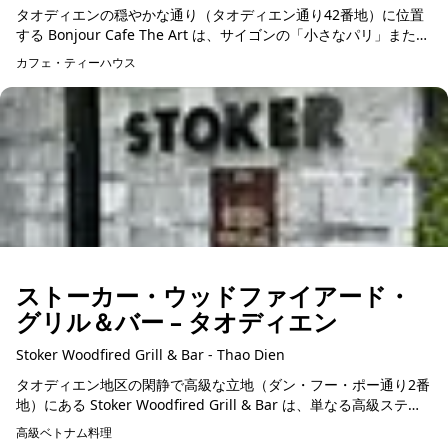
タオディエンの穏やかな通り（タオディエン通り42番地）に位置
する Bonjour Cafe The Art は、サイゴンの「小さなパリ」または
「記憶の停車駅」と称されています。「芸術とコーヒーが...
カフェ・ティーハウス
ストーカー・ウッドファイアード・
グリル＆バー – タオディエン
Stoker Woodfired Grill & Bar - Thao Dien
タオディエン地区の閑静で高級な立地（ダン・フー・ポー通り2番
地）にある Stoker Woodfired Grill & Bar は、単なる高級ステー
キハウスの枠を超え、薪火（Wood-fire...
高級ベトナム料理