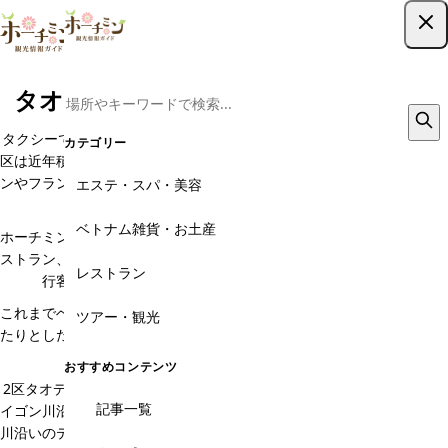
ツアー予約はこちら
タオディエン・欧米人街のレストラン
タクシーで約20分。ホーチミン市のサイゴン橋を渡った先に位置する2
カテゴリー
区は近年積極的に都市開発が進められている新興エリア。高級マンショ
ンやフランス風ヴィラが建ち並び西洋の雰囲気を感じさせてくれる景観
エステ・スパ・美容
です。
ベトナム雑貨・お土産
ホーチミン在住外国人や旅行客をターゲットにしたお洒落なカフェやレ
ストラン、スパなどは観光客の間で徐々に人気が集まるようになり、旅
レストラン
行客にとっては新たな観光エリアと変化しつつあります。
これまでベトナムにはなかったようなラグジュアリーなサービスやゆっ
ツアー・観光
たりとした空間を楽しむことができるスポットがあるのがこのエリアで
す。
おすすめコンテンツ
2区タオディエン地区はその中でも観光客におすすめのエリアです。サ
記事一覧
イゴン川沿いにいくつかのカフェ、レストラン、スパが並んでいます。
川沿いのテーブル席で、ホーチミンの異国情緒の雰囲気を味わいながら