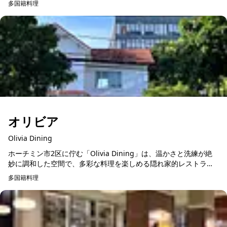
多国籍料理
覚・視覚・感性を...
オリビア
Olivia Dining
ホーチミン市2区に佇む「Olivia Dining」は、温かさと洗練が絶
妙に調和した空間で、多彩な料理を楽しめる隠れ家的レストラン
です。メニューには、新鮮な食材を贅沢に使用したイタリアンや
多国籍料理
アジア...