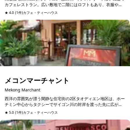
カフェレストラン。広い敷地で二階にはロフトもあり、衣服やア
クセサリーを買うこともできます。奥はテーブル席、ソファ席が
★ 4.0
(1件)
カフェ・ティーハウス
予約可能
並ぶオープンエアの...
メコンマーチャント
Mekong Marchant
西洋の雰囲気が漂う閑静な住宅街の2区タオディエン地区は、ホー
チミン中心からタクシーでサイゴン川の対岸を渡った先に広がっ
ています。多くの欧米人が暮らしているため、通りに並ぶお店は
★ 5.0
(1件)
カフェ・ティーハウス
予約可能
欧米ナイズされてい...