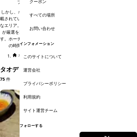
クーポン
フルーツやジュースを啜るのも旅行の楽しみの一つ。
しかし、ホーチミン旅行のガイドブックには、2区の情報がほとんど掲
すべての場所
載されていないため、日本人観光客にとってはまだまだ情報不足で未開
なエリア。そこで、ホーチミン観光情報ガイドでは、ホーチミン在住者
お問い合わせ
が厳選を重ねたお洒落なカフェ・レストラン・スパを掲載しておりま
す。ホーチミン中心の都会の喧騒から少し離れて、ゆっくりとした悠久
インフォメーション
の時間を味わいたい方はタオディエン地区にお越しください。
ホーム
エリア × カテゴリ
タオディエン・欧米人街
レストラン
このサイトについて
タオディエン・欧米人街のおすすめレストラン
運営会社
75
件
プライバシーポリシー
利用規約
サイト運営チーム
フォローする