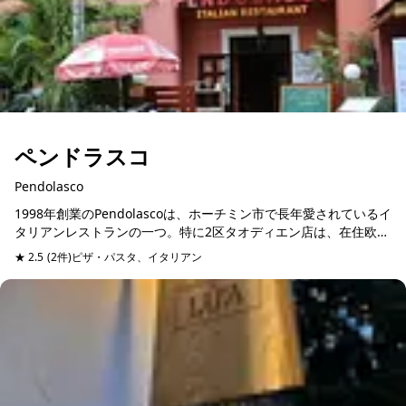
ペンドラスコ
Pendolasco
1998年創業のPendolascoは、ホーチミン市で長年愛されているイ
タリアンレストランの一つ。特に2区タオディエン店は、在住欧米
人を中心に人気があり、近年では旅行者の間でも話題となってい
★ 2.5
(2件)
ピザ・パスタ、イタリアン
予約可能
る。...