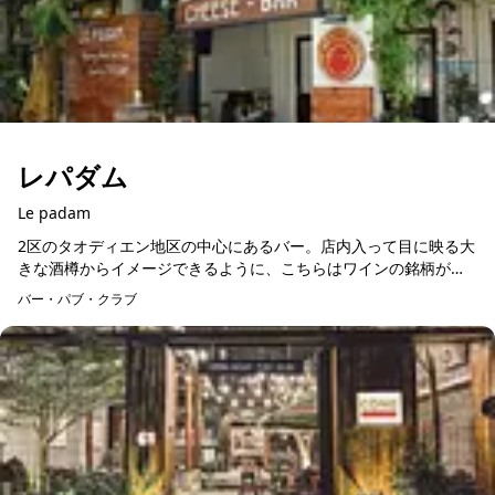
レパダム
Le padam
2区のタオディエン地区の中心にあるバー。店内入って目に映る大
きな酒樽からイメージできるように、こちらはワインの銘柄が充
実しているイタリア系バー。ワインのお供に最高のパートナーと
バー・パブ・クラブ
いえるチーズはヤギ...