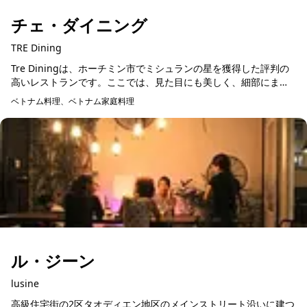
チェ・ダイニング
TRE Dining
Tre Diningは、ホーチミン市でミシュランの星を獲得した評判の
高いレストランです。ここでは、見た目にも美しく、細部にまで
こだわった料理を楽しむことができます。一皿一皿が芸術作品の
ベトナム料理、ベトナム家庭料理
予約可能
ようで、味...
ル・ジーン
lusine
高級住宅街の2区タオディエン地区のメインストリート沿いに建つ