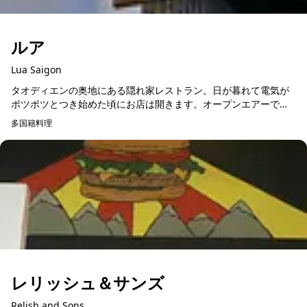
ルア
Lua Saigon
タオディエンの奥地にある隠れ家レストラン。日が暮れて電気が
ポツポツとつき始めた頃にお店は開きます。オープンエアーで席
数はわずか。 ワインは世界各国を歩いた、日本人ソムリエが説明
多国籍料理
してくれます。 ...
レリッシュ＆サンズ
Relish and Sons