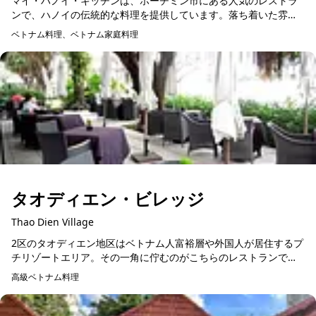
マイ・ハノイ・キッチンは、ホーチミン市にある人気のレストラ
ンで、ハノイの伝統的な料理を提供しています。落ち着いた雰囲
気の店内で、フォーやバインミーなど、北部ベトナムの名物料理
ベトナム料理、ベトナム家庭料理
予約可能
を楽しめます。高品質...
タオディエン・ビレッジ
Thao Dien Village
2区のタオディエン地区はベトナム人富裕層や外国人が居住するプ
チリゾートエリア。その一角に佇むのがこちらのレストランで
す。サイゴン川沿いに位置するヴィラ風のレストラン・カフェで
高級ベトナム料理
すが、おすすめはサイ...