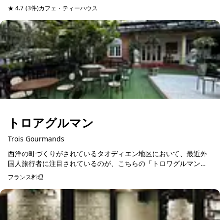
いう形容詞よりも、「上品」という言葉がしっくりきます。サイ
★ 4.7
(3件)
カフェ・ティーハウス
予約可能
ゴン川のほとりに並ん...
トロアグルマン
Trois Gourmands
西洋の町づくりがされているタオディエン地区において、最近外
国人旅行者に注目されているのが、こちらの「トロワグルマン」
と呼ばれるフランス料理店。プール付きの白亜のヴィラは入口に
フランス料理
予約可能
足を踏み入れた瞬間か...