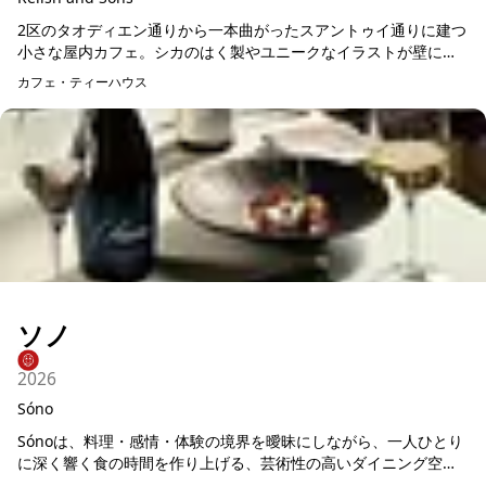
2区のタオディエン通りから一本曲がったスアントゥイ通りに建つ
小さな屋内カフェ。シカのはく製やユニークなイラストが壁に描
かれている店内はシンプルだから気軽に足を運べます。週末は小
カフェ・ティーハウス
さな子供連れのファ...
ソノ
2026
Sóno
Sónoは、料理・感情・体験の境界を曖昧にしながら、一人ひとり
に深く響く食の時間を作り上げる、芸術性の高いダイニング空間
です。このレストランでは、一皿一皿が単なる料理ではなく、味