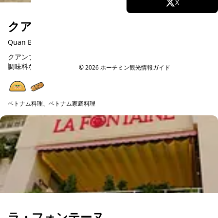
Facebook
X
クアン・ブイ・ガーデン
Instagram
TikTok
Quan Bui Garden
YouTube
クアンブイガーデンは、ベトナム家庭料理のお店。調味料に化学
調味料などを使わず、安心で美味しいベトナム料理が楽しめま
© 2026 ホーチミン観光情報ガイド
す。在住日本人が通う人気店ですので、初めてのベトナム料理の
方にも美味しく楽しめる...
ベトナム料理、ベトナム家庭料理
予約可能
ラ・フォンテーヌ