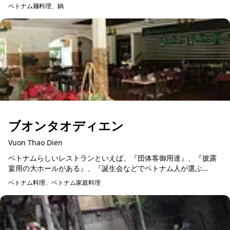
でリラックスしながら、伝統的なベトナムの麺や鍋料理をお楽し
ベトナム麺料理、鍋
み...
ブオンタオディエン
Vuon Thao Dien
ベトナムらしいレストランといえば、『団体客御用達』、『披露
宴用の大ホールがある』、『誕生会などでベトナム人が選ぶ
店』、『ビュッフェと鍋料理が必ずある』といった要件を満たし
ベトナム料理、ベトナム家庭料理
ている店。そのすべてに該...