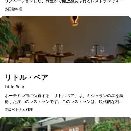
リノベーションした、緑豊かで開放感あふれるレストランです。
自然光がたっぷりと差し込む空間は、心を和ませるリラックスし
多国籍料理
予約可能
た雰囲...
リトル・ベア
Little Bear
ホーチミン市に位置する「リトルベア」は、ミシュランの星を獲
得した注目のレストランです。このレストランは、現代的な料理
と地元の新鮮な食材を巧みに組み合わせており、食事のたびに驚
高級ベトナム料理
予約可能
きと感動を提供します...