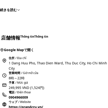
続きを読む
店舗情報
Thông tin
Thông tin
Google Mapで開く
住所
/ Địa chỉ
1 Dang Huu Pho, Thao Dien Ward, Thu Duc City, Ho Chi Minh
City
営業時間
/ Giờ mở cửa
8時～22時
予算
/ Mức giá
249,995 VND
(1,524円)
電話
/ Điện thoại
0904966009
ウェブ
/ Website
https://grandcru.vn/