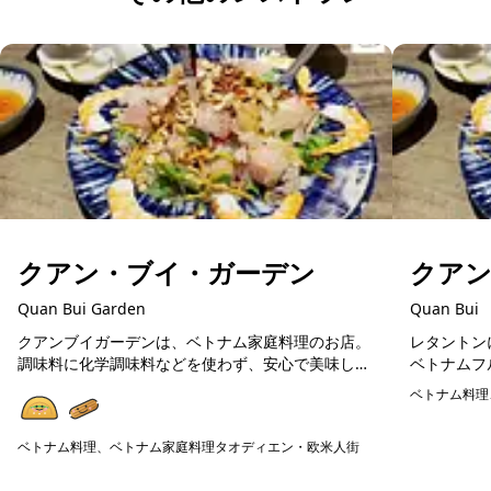
クアン・ブイ・ガーデン
クア
Quan Bui Garden
Quan Bui
クアンブイガーデンは、ベトナム家庭料理のお店。
レタントン
調味料に化学調味料などを使わず、安心で美味しい
ベトナムフ
ベトナム料理が楽しめます。在住日本人が通う人気
料理や揚げ
ベトナム料理
店ですので、初めてのベトナム料理の方にも美味し
広く楽しめ
予約可能
く楽しめる...
の食器...
ベトナム料理、ベトナム家庭料理
タオディエン・欧米人街
予約可能