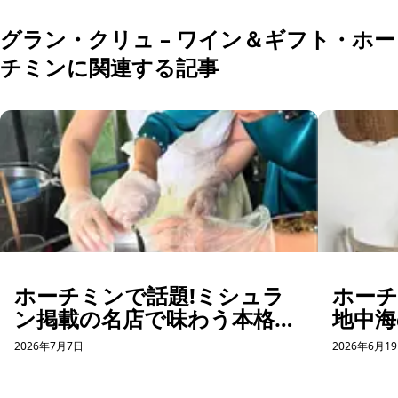
グラン・クリュ – ワイン＆ギフト・ホー
チミンに関連する記事
ホーチミンで話題!ミシュラ
ホー
ン掲載の名店で味わう本格バ
地中海
インクオン体験
コー
2026年7月7日
2026年6月1
ット体