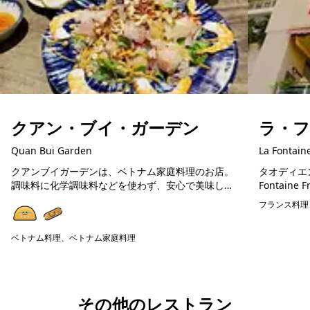
クアン・ブイ・ガーデン
ラ・
Quan Bui Garden
La Fontain
クアンブイガーデンは、ベトナム家庭料理のお店。
タオディエ
調味料に化学調味料などを使わず、安心で美味しい
Fontaine French
ベトナム料理が楽しめます。在住日本人が通う人気
ンチビストロ (La
フランス料理
店ですので、初めてのベトナム料理の方にも美味し
く楽しめる...
ベトナム料理、ベトナム家庭料理
予約可能
その他のレストラン