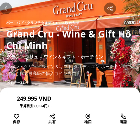
8枚
バー・パブ・クラブ
タオディエン・欧米人街
Grand Cru - Wine & Gift Hồ
Chí Minh
グラン・クリュ – ワイン＆ギフト・ホーチミン
グラン・クリュ – ワイン＆ギフト タオディエン ホーチミン市で
信頼される最高級の輸入ワイン専門店。🍷
8時～22時
249,995 VND
予算目安 (1,524円)
保存
共有
地図
電話