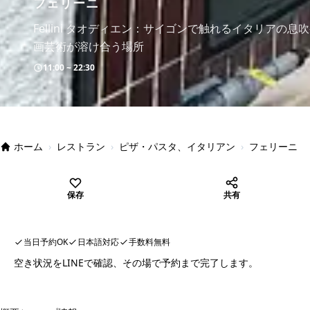
フェリーニ
Fellini タオディエン：サイゴンで触れるイタリアの
画芸術が溶け合う場所
11:00 ~ 22:30
ホーム
›
レストラン
›
ピザ・パスタ、イタリアン
›
フェリーニ
保存
共有
当日予約OK
日本語対応
手数料無料
空き状況をLINEで確認、その場で予約まで完了します。