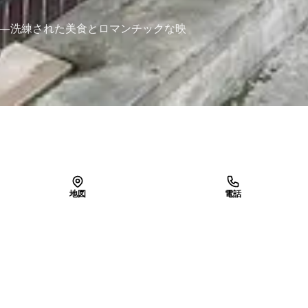
息吹—洗練された美食とロマンチックな映
地図
電話
LINEで予約