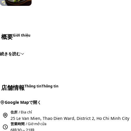
+2
概要
Giới thiệu
続きを読む
店舗情報
Thông tin
Thông tin
Google Mapで開く
住所
/ Địa chỉ
25 Le Van Mien, Thao Dien Ward, District 2, Ho Chi Minh City
営業時間
/ Giờ mở cửa
6時30～21時