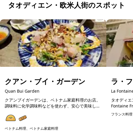
タオディエン・欧米人街のスポット
クアン・ブイ・ガーデン
ラ・
Quan Bui Garden
La Fontain
クアンブイガーデンは、ベトナム家庭料理のお店。
タオディエ
調味料に化学調味料などを使わず、安心で美味しい
Fontaine French
ベトナム料理が楽しめます。在住日本人が通う人気
ンチビストロ (La
フランス料理
店ですので、初めてのベトナム料理の方にも美味し
く楽しめる...
ベトナム料理、ベトナム家庭料理
予約可能