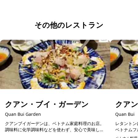
その他のレストラン
クアン・ブイ・ガーデン
クア
Quan Bui Garden
Quan Bui
クアンブイガーデンは、ベトナム家庭料理のお店。
レタントン
調味料に化学調味料などを使わず、安心で美味しい
ベトナムフ
ベトナム料理が楽しめます。在住日本人が通う人気
料理や揚げ