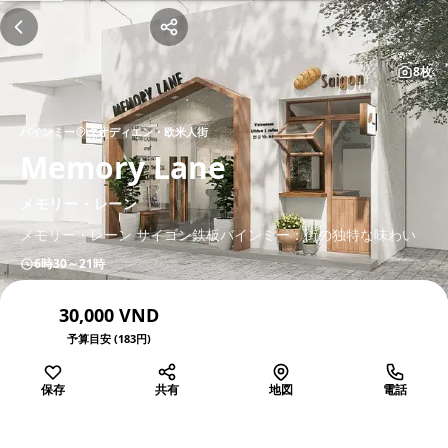
8枚
バインミー
タオディエン・欧米人街
Memory Lane
メモリー・レーン
メモリー・レーン サイゴン鉄板バインミー：街の独特な味わい
6時30～21時
30,000 VND
予算目安 (183円)
保存
共有
地図
電話