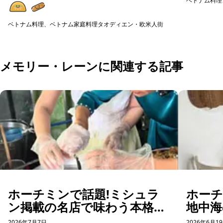
ベトナム料理
店ですので、初めてのベトナム料理の方にも美味し
広く楽しめ
予約可能
く楽しめる...
の食器...
ベトナム料理、ベトナム家庭料理
タオディエン・欧米人街
予約可能
メモリー・レーンに関連する記事
ホーチミンで話題!ミシュラ
ホー
ン掲載の名店で味わう本格バ
地中海
インクオン体験
コー
2026年7月7日
2026年6月1