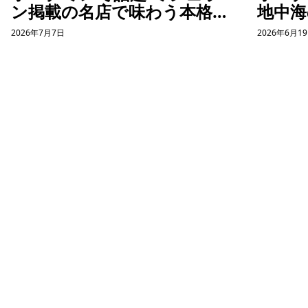
ン掲載の名店で味わう本格バ
地中海
インクオン体験
コー
2026年7月7日
2026年6月1
ット体
ホーチミン観光情報ガイド
ホーチミンのグルメ・スパ・ツアー・ショッピング情報を現地から発
信。口コミや予約も。
カテゴリー
エステ・スパ・美容
ベトナム雑貨・お土産
レストラン
ツアー・観光