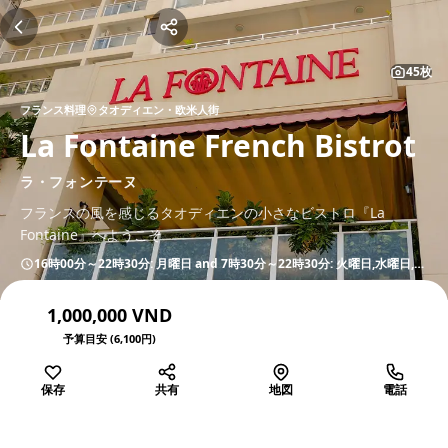
45枚
フランス料理
タオディエン・欧米人街
La Fontaine French Bistrot
ラ・フォンテーヌ
フランスの風を感じるタオディエンの小さなビストロ『La
Fontaine』へようこそ
16時00分～22時30分: 月曜日 and 7時30分～22時30分: 火曜日,水曜日,木曜日,金曜日,土曜日,日曜日
1,000,000 VND
予算目安 (6,100円)
保存
共有
地図
電話