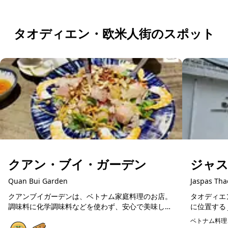
日本語LINEで予約する
タオディエン・欧米人街のスポット
クアン・ブイ・ガーデン
ジャ
Quan Bui Garden
Jaspas Tha
クアンブイガーデンは、ベトナム家庭料理のお店。
タオディエ
調味料に化学調味料などを使わず、安心で美味しい
に位置する Ja
ベトナム料理が楽しめます。在住日本人が通う人気
は、Jasp
ベトナム料理
店ですので、初めてのベトナム料理の方にも美味し
の高さと、フ