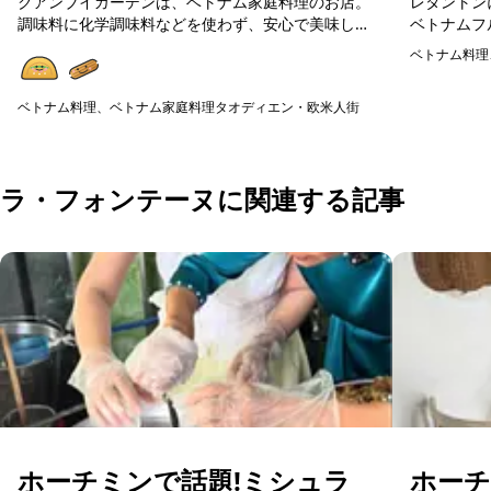
クアンブイガーデンは、ベトナム家庭料理のお店。
レタントン
調味料に化学調味料などを使わず、安心で美味しい
ベトナムフ
ベトナム料理が楽しめます。在住日本人が通う人気
料理や揚げ
ベトナム料理
店ですので、初めてのベトナム料理の方にも美味し
広く楽しめ
予約可能
く楽しめる...
の食器...
ベトナム料理、ベトナム家庭料理
タオディエン・欧米人街
予約可能
ラ・フォンテーヌに関連する記事
ホーチミンで話題!ミシュラ
ホー