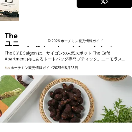
Facebook
X
Instagram
TikTok
YouTube
The E.Y.E Saigon – サイゴン中心部の
ユニークなトートバッグ・ブティッ
© 2026 ホーチミン観光情報ガイド
ク
The E.Y.E Saigon は、サイゴンの人気スポット The Café
Apartment 内にあるトートバッグ専門ブティック。ユーモラスな
スローガン入りバッグと芸術的な空...
ホーチミン観光情報ガイド
2025年8月28日