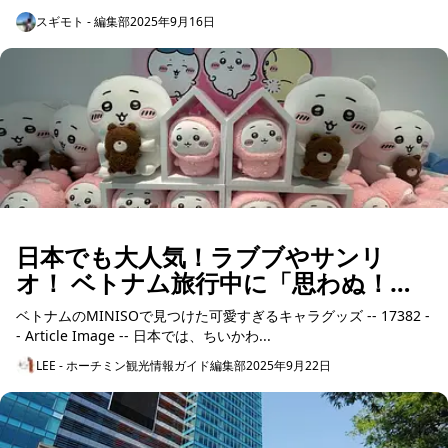
国したような気がします。 ４０回くらいは帰国し...
スギモト - 編集部
2025年9月16日
日本でも大人気！ラブブやサンリ
オ！ ベトナム旅行中に「思わぬ！品
切れ続出の人気商品が！？」
ベトナムのMINISOで見つけた可愛すぎるキャラグッズ -- 17382 -
- Article Image -- 日本では、ちいかわ...
LEE - ホーチミン観光情報ガイド編集部
2025年9月22日