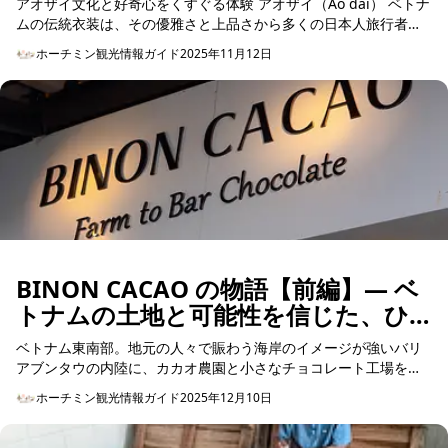
アオザイ文化と好奇心をくすぐる体験 アオザイ（Áo dài） ベトナ
ムの伝統衣装は、その優雅さと上品さから多くの日本人旅行者に
愛さ...
ホーチミン観光情報ガイド
2025年11月12日
BINON CACAO の物語【前編】— ベ
トナムの土地と可能性を信じた、ひ
とりの創業者の挑戦
ベトナム東南部。地元の人々で賑わう海岸のイメージが強いバリ
アブンタウの内陸に、カカオ農園と小さなチョコレート工場を構
えるブランドがあります。BINON CACAO（ビノンカカオ）で
ホーチミン観光情報ガイド
2025年12月10日
す。