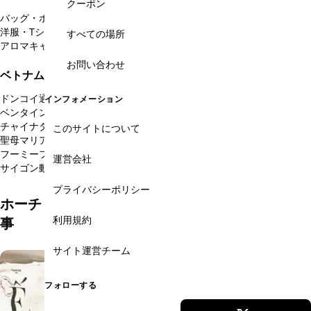
クーポン
バッグ・ポーチ
サンダル・靴
アオザイレンタル・オーダーメイド
洋服・Tシャツ・ボトムス
アクセサリ
雑貨ショップ
食器・伝統工芸
すべての場所
アロマキャンドル
ベトナム土産・お土産
お問い合わせ
ベトナム雑貨・お土産をエリアから絞る
ドンコイ通り・グエンフエ通り
タンディン教会
インフォメーション
(32)
(2)
ベンタイン市場周辺
ブイビエン通り・ファングーラオ通り
(15)
(2)
チャイナタウン・チョロン
日本人街レタントン通り
(3)
(1)
このサイトについて
聖母マリア教会周辺
タンソンニャット空港
パスター通り
(5)
(2)
(4)
フーミーフン・韓国人街
タオディエン・欧米人街
(4)
(22)
運営会社
サイゴン動植物園
ホーチミン郊外
(3)
(4)
プライバシーポリシー
ホーチミン・ベトナム雑貨・お土産のおすすめ記
利用規約
事
サイト運営チーム
フォローする