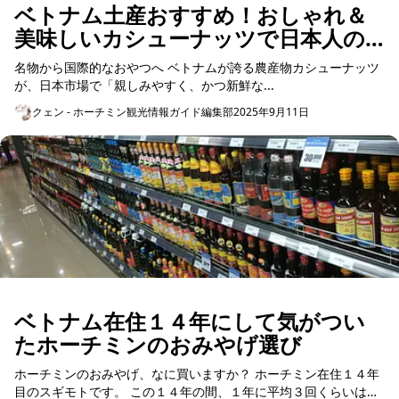
ベトナム土産おすすめ！おしゃれ＆
美味しいカシューナッツで日本人の
口に合う味を
名物から国際的なおやつへ ベトナムが誇る農産物カシューナッツ
が、日本市場で「親しみやすく、かつ新鮮な...
クェン - ホーチミン観光情報ガイド編集部
2025年9月11日
ベトナム在住１４年にして気がつい
たホーチミンのおみやげ選び
ホーチミンのおみやげ、なに買いますか？ ホーチミン在住１４年
目のスギモトです。 この１４年の間、１年に平均３回くらいは帰