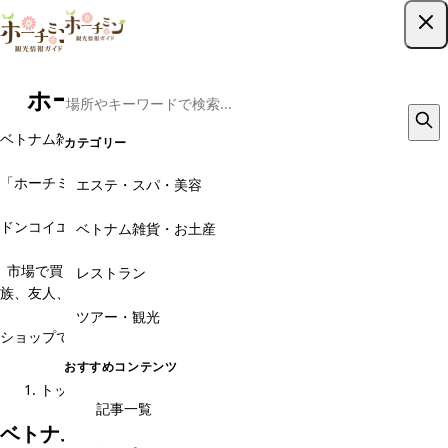
ツアー予約はこちら
ホーチミンのベトナム雑貨・お土産
ベトナム雑貨といえば、旅行雑誌でも取り上げられるベトナムの代名詞
カテゴリー
の一つです。
「ホーチミンで雑貨ショップ巡り」ホーチミン滞在これなくして十分に
エステ・スパ・美容
楽しむことはできません。
ドンコイエリアをはじめ、パスター、ベンタイン市場界隈にはたくさん
ベトナム雑貨・お土産
のお洒落な雑貨ショップが並んでいます。
市場で買い物もいいですが、ぼったくりや粗悪な品質は心配の種。家
レストラン
族、友人、会社の同僚に贈るお土産はしっかりとした雑貨を買いたいも
のです。
ツアー・観光
ショップでは市場で売っている大抵の雑貨を取り扱っていますので、理
想のショッピングを楽しむことができます。
おすすめコンテンツ
トップ
ベトナム雑貨・お土産
記事一覧
ベトナム雑貨・お土産のカテゴリ