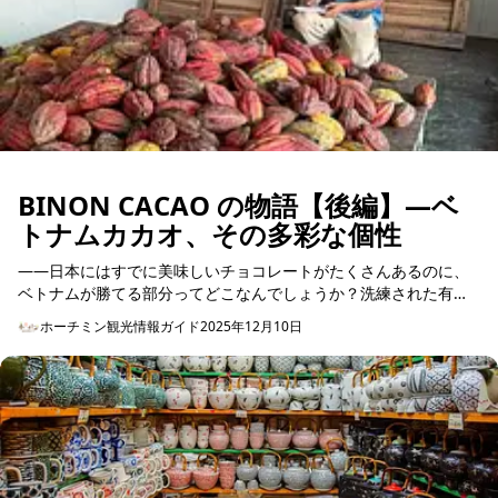
BINON CACAO の物語【後編】—ベ
トナムカカオ、その多彩な個性
——日本にはすでに美味しいチョコレートがたくさんあるのに、
ベトナムが勝てる部分ってどこなんでしょうか？洗練された有名
ブランド。 百貨店に並ぶ高級ショコラ。 コンビニでも美味しく有
ホーチミン観光情報ガイド
2025年12月10日
名なチョ...