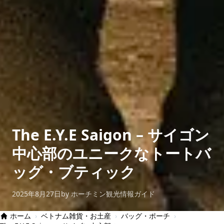
The E.Y.E Saigon – サイゴン
中心部のユニークなトートバ
ッグ・ブティック
2025年8月27日
by ホーチミン観光情報ガイド
ホーム
›
ベトナム雑貨・お土産
›
バッグ・ポーチ
›