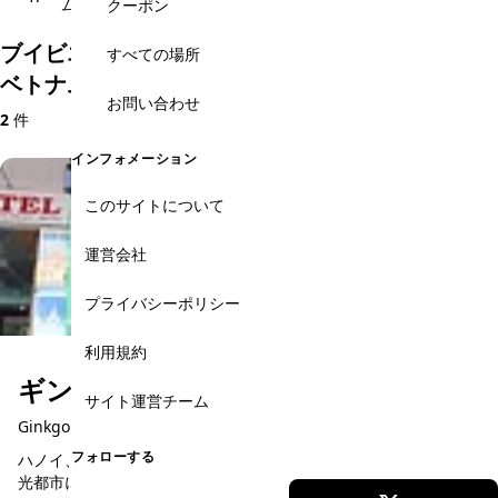
ム
テゴリ
ーラオ通り
お土産
クーポン
ブイビエン通り・ファングーラオ通りのおすすめ
すべての場所
ベトナム雑貨・お土産
お問い合わせ
2
件
インフォメーション
このサイトについて
運営会社
プライバシーポリシー
利用規約
ギンコ・Tシャツ
サイト運営チーム
Ginkgo T-Shirts
フォローする
ハノイ、ホーチミン、ニャチャン、ホイアンとベトナムの主要観
光都市に店舗を構えているギンコＴシャツ。ホーチミン市内には