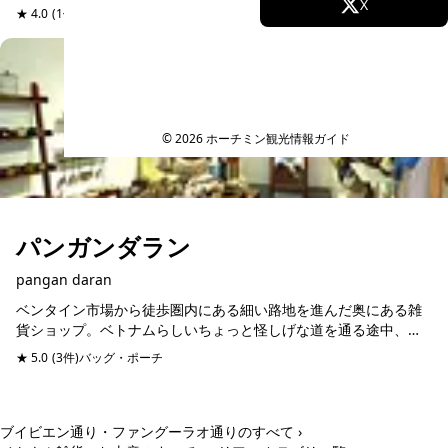
Facebook
X
デタム通りを本店にブイビエン通り、レロイ通りの3店舗を経営
★ 4.0
(1件)
洋服・Tシャツ・ボトムス
し、いずれも旅行客が...
Instagram
TikTok
YouTube
© 2026 ホーチミン観光情報ガイド
パンガンダラン
pangan daran
ベンタイン市場から徒歩圏内にある細い路地を進んだ奥にある雑
貨ショップ。ベトナムらしいちょっと怪しげな道を通る途中、ベ
トナム人の生活風景も垣間見れます。ショップ店内は民家を改装
★ 5.0
(3件)
バッグ・ポーチ
した落ち着いた作りが...
ブイビエン通り・ファングーラオ通りのすべて ›