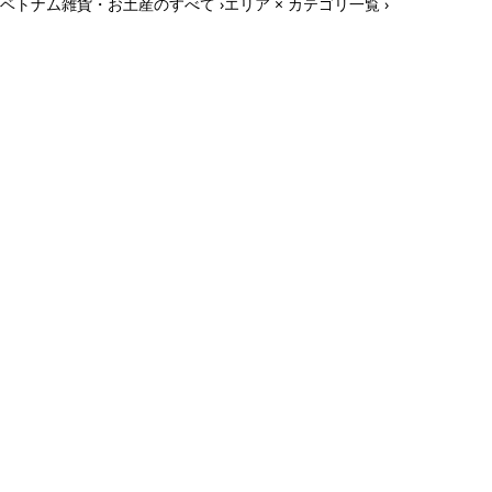
ベトナム雑貨・お土産のすべて ›
エリア × カテゴリ一覧 ›
ホーチミン観光情報ガイド
ホーチミンのグルメ・スパ・ツアー・ショッピング情報を現地から発
信。口コミや予約も。
カテゴリー
エステ・スパ・美容
ベトナム雑貨・お土産
レストラン
ツアー・観光
コンテンツ
ツアー予約