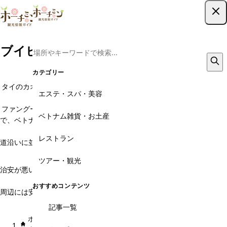
ツアー予約はこちら
ブイビエン通り・ファングーラオ通りの
ベトナム雑貨・お土産
カテゴリー
タイのカオサン通りに似せた、インドシナ半島2番目に大きなバックパ
エステ・スパ・美容
ッカー街です。
ファングーラオ通り、デタム通り、ブイビエン通りの3つが主要な通り
ベトナム雑貨・お土産
で、ベトナム縦断を目指してホーチミンに訪れた世界各国の欧米、アジ
ア人が集います。
レストラン
道沿いに並ぶカフェは夜にはバー、クラブに様変わりし、刺激的なナイ
トライフを楽しむことができます。
ツアー・観光
治安が悪いのが玉に瑕ですが、スパイシーな時間を過ごしたい方は是非
おすすめです。
おすすめコンテンツ
周辺には安ホテル、ゲストハウス、旅行代理店もあり、各種ツアーを申
し込む際も便利。日系旅行代理店があるのもここ。
記事一覧
ホー
エリア × カ
ブイビエン通り・ファング
ベトナム雑貨・