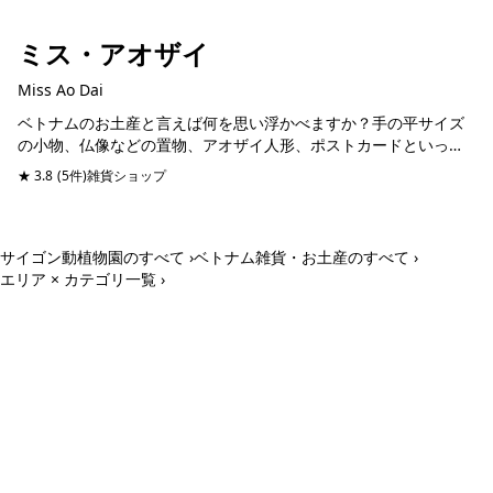
ミス・アオザイ
Miss Ao Dai
ベトナムのお土産と言えば何を思い浮かべますか？手の平サイズ
の小物、仏像などの置物、アオザイ人形、ポストカードといった
チープ雑貨がまず挙げられます。次に漆で塗ったセラミックの陶
★ 3.8
(5件)
雑貨ショップ
磁器製品。水牛の角を...
サイゴン動植物園のすべて ›
ベトナム雑貨・お土産のすべて ›
エリア × カテゴリ一覧 ›
ホーチミン観光情報ガイド
ホーチミンのグルメ・スパ・ツアー・ショッピング情報を現地から発