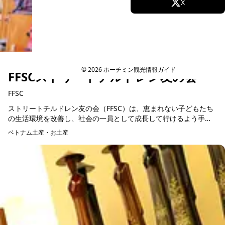
Facebook
X
Instagram
TikTok
YouTube
© 2026 ホーチミン観光情報ガイド
FFSCストリートチルドレン友の会
FFSC
ストリートチルドレン友の会（FFSC）は、恵まれない子どもたち
の生活環境を改善し、社会の一員として成長して行けるよう手助
けをする事を目的として、1984年にトーマス・チャン・ヴァン・
ベトナム土産・お土産
ソイ氏によっ...