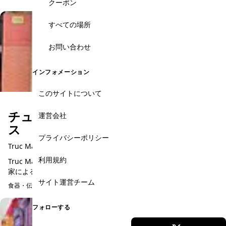
クーポン
すべての場所
お問い合わせ
インフォメーション
このサイトについて
チュク・ マイ ・ミュージック・ ハウ
運営会社
ス
プライバシーポリシー
Truc Mai Music House
利用規約
Truc Mai Music Houseでは、数々の賞を受賞する政府公認の演奏
家による、ベトナムの伝統楽器を使った生演奏を聴くことができ
ます。さらに彼らが講師として伝統楽器についてレクチャーし
サイト運営チーム
食器・伝統工芸
予約可能
て...
フォローする