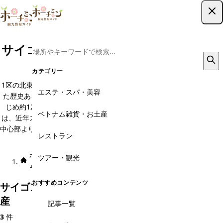
ツアー予約はこちら
サイゴン動植物園のベトナム雑貨・お土
産
カテゴリー
1区の北東部に位置するサイゴン動植物園。フランス統治時代に開園し
エステ・スパ・美容
た歴史ある同植物園は、約20ヘクタールの敷地内に、マレートラをは
じめ約120種の動物と約100種の植物に出会うことができます。付近
ベトナム雑貨・お土産
は、近年スパやレストラン、雑貨店の出店が目覚ましいエリア。1区の
中心部よりもローカルな雰囲気を味わうことができ、動植物園は週末に
レストラン
なると現地の家族連れで賑わいます。
ホー
エリア × カテゴ
サイゴン動植物
ベトナム雑貨・お土
ツアー・観光
ム
リ
園
産
おすすめコンテンツ
サイゴン動植物園のおすすめベトナム雑貨・お土
産
記事一覧
3
件