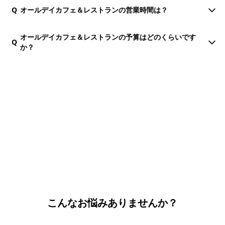
Q
オールデイカフェ＆レストランの営業時間は？
オールデイカフェ＆レストランの予算はどのくらいです
Q
か？
団体・貸切・社員旅行のご相談
社員旅行・研修・インセンティブ・団体貸切のお見積もりを無
料で承ります。ホーチミン現地の専任スタッフが日本語でサポ
ートします。
無料で相談する
こんなお悩みありませんか？