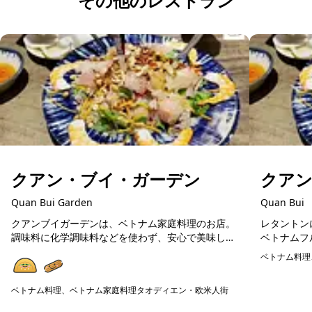
その他のレストラン
クアン・ブイ・ガーデン
クア
Quan Bui Garden
Quan Bui
クアンブイガーデンは、ベトナム家庭料理のお店。
レタントン
調味料に化学調味料などを使わず、安心で美味しい
ベトナムフ
ベトナム料理が楽しめます。在住日本人が通う人気
料理や揚げ
ベトナム料理
店ですので、初めてのベトナム料理の方にも美味し
広く楽しめ
予約可能
く楽しめる...
の食器...
ベトナム料理、ベトナム家庭料理
タオディエン・欧米人街
予約可能