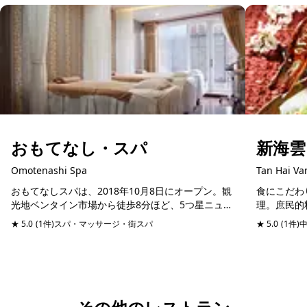
おもてなし・スパ
新海雲
Omotenashi Spa
Tan Hai Va
おもてなしスパは、2018年10月8日にオープン。観
食にこだわ
光地ベンタイン市場から徒歩8分ほど、5つ星ニュー
理。庶民的
ワールドホテルからは徒歩1分ほどのレライ通りに
料理までメ
★ 5.0
(1件)
スパ・マッサージ・街スパ
予約可能
★ 5.0
(1件)
あります。このスパの特徴は、美容クリニックが大
安さ！アヒ
元...
58万ドン...