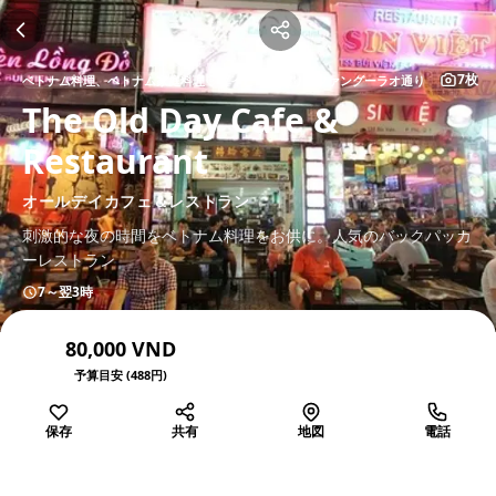
7枚
ベトナム料理、ベトナム家庭料理
ブイビエン通り・ファングーラオ通り
The Old Day Cafe &
Restaurant
オールデイカフェ＆レストラン
刺激的な夜の時間をベトナム料理をお供に。人気のバックパッカ
ーレストラン
7～翌3時
80,000 VND
予算目安 (488円)
保存
共有
地図
電話