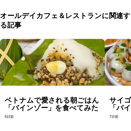
オールデイカフェ＆レストランに関連す
る記事
ベトナムで愛される朝ごはん
サイ
「バインゾー」を食べてみた
「バ
てみ
6日前
7日前