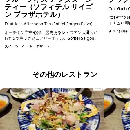
ティー（ソフィテル サイゴ
Cuc Gach 
ン プラザホテル）
2019年
トナム料理
Fruit Kiss Afternoon Tea (Sofitel Saigon Plaza)
クシーで1
★ 4.7
(3件)
ホーチミン市中心部、歴史あるレ・ズアン大通りに
佇むレスト
佇む5つ星ラグジュアリーホテル、Sofitel Saigon
ゆ...
Plaza。ノートルダム大聖堂や統一会堂からほど近
スイーツ、ケーキ、デザート
予約可能
く、World Luxury Awa...
その他のレストラン