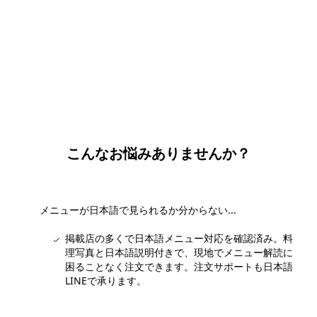
団体・貸切・社員旅行のご相談
社員旅行・研修・インセンティブ・団体貸切のお見積もりを無
料で承ります。ホーチミン現地の専任スタッフが日本語でサポ
ートします。
無料で相談する
こんなお悩みありませんか？
メニューが日本語で見られるか分からない...
掲載店の多くで日本語メニュー対応を確認済み。料
理写真と日本語説明付きで、現地でメニュー解読に
困ることなく注文できます。注文サポートも日本語
LINEで承ります。