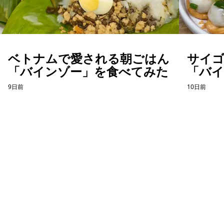
ベトナムで愛される朝ごはん
サイ
「バインゾー」を食べてみた
「バ
てみ
9日前
10日前
ホーチミン観光情報ガイド
ホーチミンのグルメ・スパ・ツアー・ショッピング情報を現地から発
信。口コミや予約も。
カテゴリー