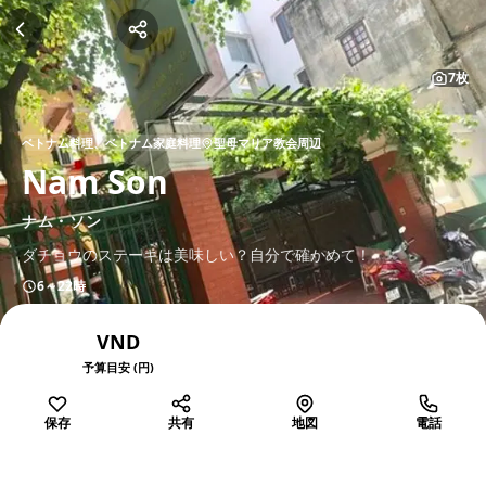
7枚
ベトナム料理、ベトナム家庭料理
聖母マリア教会周辺
Nam Son
ナム・ソン
ダチョウのステーキは美味しい？自分で確かめて！
6～22時
VND
予算目安 (円)
保存
共有
地図
電話