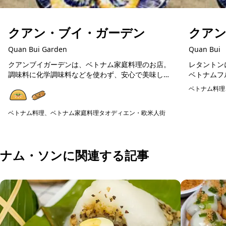
クアン・ブイ・ガーデン
クア
Quan Bui Garden
Quan Bui
クアンブイガーデンは、ベトナム家庭料理のお店。
レタントン
調味料に化学調味料などを使わず、安心で美味しい
ベトナムフ
ベトナム料理が楽しめます。在住日本人が通う人気
料理や揚げ
ベトナム料理
店ですので、初めてのベトナム料理の方にも美味し
広く楽しめ
予約可能
く楽しめる...
の食器...
ベトナム料理、ベトナム家庭料理
タオディエン・欧米人街
予約可能
ナム・ソンに関連する記事