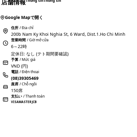
店舗情報
Thông tin
Thông tin
Google Mapで開く
住所
/ Địa chỉ
200b Nam Ky Khoi Nghia St, 6 Ward, Dist.1.Ho Chi Minh
営業時間
/ Giờ mở cửa
6～22時
定休日: なし (テト期間要確認)
予算
/ Mức giá
VND
(円)
電話
/ Điện thoại
(08)39305469
座席
/ Chỗ ngồi
150席
支払い
/ Thanh toán
VISA
MASTER
JCB
おすすめコメントを投稿する