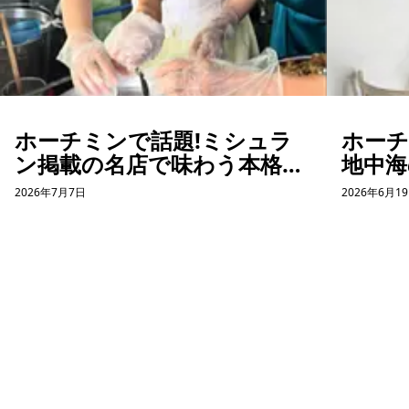
ホーチミンで話題!ミシュラ
ホー
ン掲載の名店で味わう本格バ
地中海
インクオン体験
コー
2026年7月7日
2026年6月1
ット体
ホーチミン観光情報ガイド
ホーチミンのグルメ・スパ・ツアー・ショッピング情報を現地から発
信。口コミや予約も。