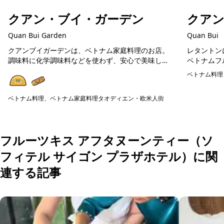
クアン・ブイ・ガーデン
クア
Quan Bui Garden
Quan Bui
クアンブイガーデンは、ベトナム家庭料理のお店。
レタントン
調味料に化学調味料などを使わず、安心で美味しい
ベトナムフ
ベトナム料理が楽しめます。在住日本人が通う人気
料理や揚げ
ベトナム料理
店ですので、初めてのベトナム料理の方にも美味し
広く楽しめ
予約可能
く楽しめる...
の食器...
ベトナム料理、ベトナム家庭料理
タオディエン・欧米人街
予約可能
フルーツキス アフタヌーンティー（ソ
フィテル サイゴン プラザホテル）に関
連する記事