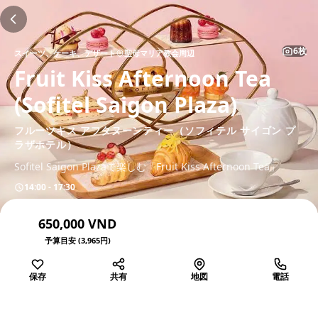
6枚
スイーツ、ケーキ、デザート
聖母マリア教会周辺
Fruit Kiss Afternoon Tea
(Sofitel Saigon Plaza)
フルーツキス アフタヌーンティー（ソフィテル サイゴン プ
ラザホテル）
Sofitel Saigon Plazaで楽しむ「Fruit Kiss Afternoon Tea」
14:00 - 17:30
650,000 VND
予算目安 (3,965円)
保存
共有
地図
電話