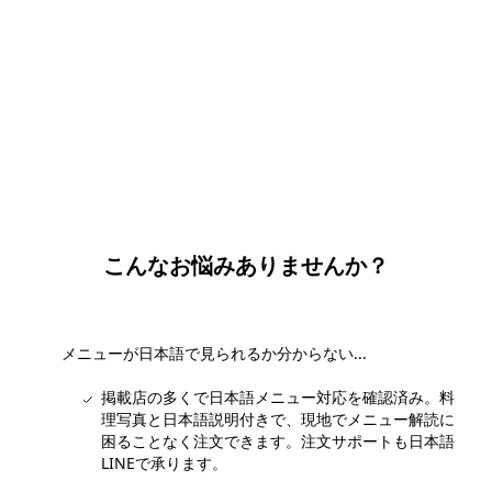
団体・貸切・社員旅行のご相談
社員旅行・研修・インセンティブ・団体貸切のお見積もりを無
料で承ります。ホーチミン現地の専任スタッフが日本語でサポ
ートします。
無料で相談する
こんなお悩みありませんか？
メニューが日本語で見られるか分からない...
掲載店の多くで日本語メニュー対応を確認済み。料
理写真と日本語説明付きで、現地でメニュー解読に
困ることなく注文できます。注文サポートも日本語
LINEで承ります。