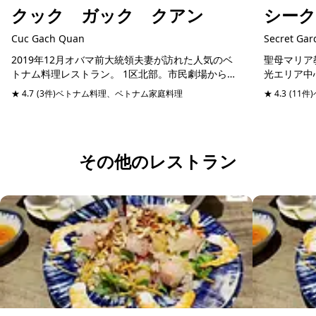
クック ガック クアン
シー
Cuc Gach Quan
Secret Ga
2019年12月オバマ前大統領夫妻が訪れた人気のベ
聖母マリア
トナム料理レストラン。 1区北部。市民劇場からタ
光エリア中
クシーで10分ほど北上し、とある小道に入った先に
た路地を入
★ 4.7
(3件)
ベトナム料理、ベトナム家庭料理
予約可能
★ 4.3
(11件)
佇むレストラン「クック・ガック・クアン」。奥
(Secret
ゆ...
その他のレストラン