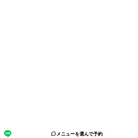
サイト情報
運営会社
ホーチミン観光情報ガイドが選ばれる理由
取材・掲載実績 / パートナー
サイト運営
お問い合わせ
プライバシーポリシー
利用規約
サイトマップ
関連サイト
海外旅行eSIM（ベトナム対応）
フォロー
© 2026 ホーチミン観光情報ガイド. All rights reserved.
メニューを選んで予約