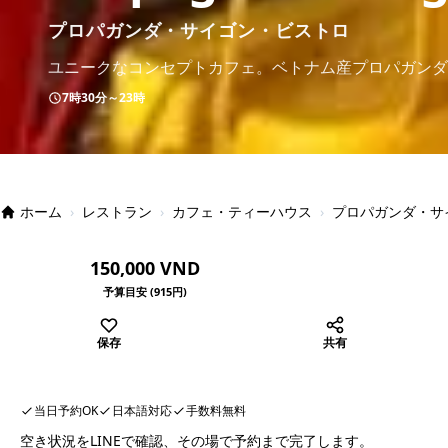
プロパガンダ・サイゴン・ビストロ
ユニークなコンセプトカフェ。ベトナム産プロパガンダ
7時30分～23時
ホーム
›
レストラン
›
カフェ・ティーハウス
›
プロパガンダ・サ
150,000 VND
予算目安 (915円)
保存
共有
当日予約OK
日本語対応
手数料無料
空き状況をLINEで確認、その場で予約まで完了します。