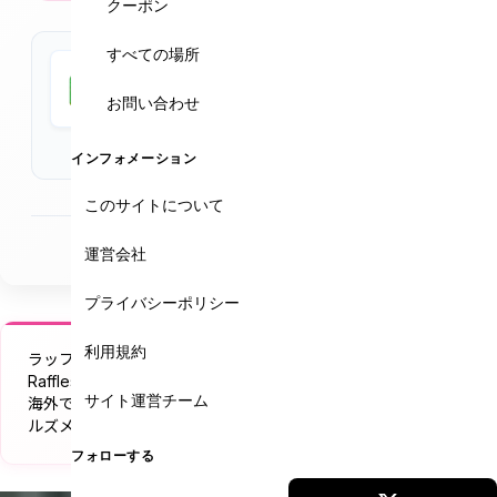
は、シンガポールに本院を構える国際医療グループの一
クーポン
員。総合診療、内科、小児科、耳鼻科、外科、産婦人
すべての場所
科、予防接種や健康診断など幅広い診療に対応し、高品
Google Maps
質な医療サービスを提供しています。清潔感あるモダンな
★★★★
お問い合わせ
3.9 (387件)
施設と、国際基準の診療体制が整っており、旅の途中でも
安心して受診できます。
インフォメーション
最大の特長は、日本人医師と日本語対応が常時可能なス
タッフが在籍していること。受付から診療、アフターフ
このサイトについて
ォローに至るまで、すべて日本語で対応してくれるので、
最終更新
2025年5月30日
言葉の壁によるストレスがありません。旅行中の突然の
運営会社
発熱や体調不良、食あたりなどにも迅速に対応してくれ
プライバシーポリシー
ます。
さらに、国際的な旅行保険の対応実績も豊富で、キャッ
利用規約
ラッフルズメディカルホーチミンシティ
シュレス対応も可能（保険会社により異なるため事前確
Raffles Medical International Clinic in Ho Chi Minh
認推奨）。観光で訪れる方も、いざという時に頼れるク
サイト運営チーム
海外でも日本の安心を。国際基準の医療と日本語対応のラッフ
リニックとして覚えておくと安心です。
ルズメディカル
立地はホーチミン市中心部からアクセスしやすく、日本
フォローする
領事館近く。ショッピングや観光の合間にも立ち寄れる