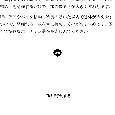
補給」
を意識するだけで、旅の快適さが大きく変わります。
特に夜間やバイク移動、冷房の効いた屋内では体が冷えやす
いので、羽織れる一枚を常に持ち歩くのがおすすめです。安
全で快適なホーチミン滞在を楽しんでください！
LINEで予約・相談できます
日本語OK・電話不要・友だち追加無料。記事を読ん
で気になったお店もこのまま予約できます。
LINEで予約する
明朗会計・日本語完結・現地スタッフが予約までフォロー