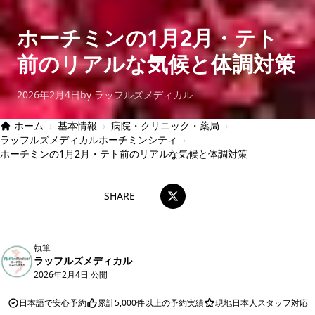
ホーチミンの1月2月・テト
前のリアルな気候と体調対策
2026年2月4日
by ラッフルズメディカル
ホーム
›
基本情報
›
病院・クリニック・薬局
›
ラッフルズメディカルホーチミンシティ
›
ホーチミンの1月2月・テト前のリアルな気候と体調対策
SHARE
執筆
ラッフルズメディカル
2026年2月4日 公開
日本語で安心予約
累計5,000件以上の予約実績
現地日本人スタッフ対応