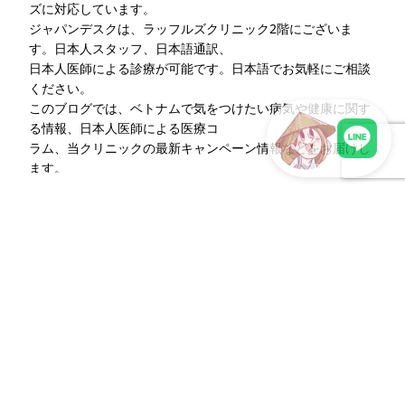
ズに対応しています。
ジャパンデスクは、ラッフルズクリニック2階にございま
す。日本人スタッフ、日本語通訳、
日本人医師による診療が可能です。日本語でお気軽にご相談
ください。
このブログでは、ベトナムで気をつけたい病気や健康に関す
る情報、日本人医師による医療コ
ラム、当クリニックの最新キャンペーン情報などをお届けし
ます。
LINEで現地スタッフに相談
診察のご予約はLINE（＠106krvps）からどうぞ。
インスタグラム（＠raffles_medical_hcmc）でも最新情報を
発信中です。
皆さまの健康を支える信頼のパートナー “ラッフルズメディ
カル”
このライターの記事一覧
ウェブサイト