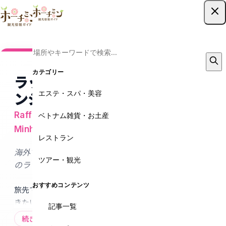
ツアー予約はこちら
カテゴリー
ラッフルズメディカルホーチミ
エステ・スパ・美容
ンシティ
Raffles Medical International Clinic In Ho Chi
ベトナム雑貨・お土産
Minh
レストラン
海外でも日本の安心を。国際基準の医療と日本語対応
ツアー・観光
のラッフルズメディカル
おすすめコンテンツ
旅先での体調不良やケガ――そんな“もしも”に備えて知ってお
きたいのが、ラッフルズメディカル ホーチミン。観光客
記事一覧
から在住者まで幅広く支持されているこのクリニック
続きを読む