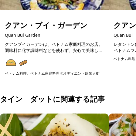
クアン・ブイ・ガーデン
クア
Quan Bui Garden
Quan Bui
クアンブイガーデンは、ベトナム家庭料理のお店。
レタントン
調味料に化学調味料などを使わず、安心で美味しい
ベトナムフ
ベトナム料理が楽しめます。在住日本人が通う人気
料理や揚げ
ベトナム料理
店ですので、初めてのベトナム料理の方にも美味し
広く楽しめ
予約可能
く楽しめる...
の食器...
ベトナム料理、ベトナム家庭料理
タオディエン・欧米人街
予約可能
タイン ダットに関連する記事