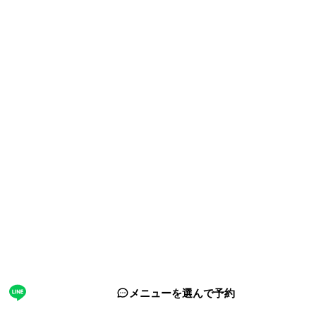
サイト情報
運営会社
ホーチミン観光情報ガイドが選ばれる理由
取材・掲載実績 / パートナー
サイト運営
お問い合わせ
プライバシーポリシー
利用規約
サイトマップ
関連サイト
海外旅行eSIM（ベトナム対応）
フォロー
© 2026 ホーチミン観光情報ガイド. All rights reserved.
メニューを選んで予約