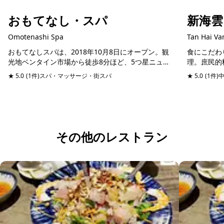
おもてなし・スパ
新海雲
Omotenashi Spa
Tan Hai Va
おもてなしスパは、2018年10月8日にオープン。観
食にこだわ
光地ベンタイン市場から徒歩8分ほど、5つ星ニュー
理。庶民的
ワールドホテルからは徒歩1分ほどのレライ通りに
料理までメ
★ 5.0
(1件)
スパ・マッサージ・街スパ
予約可能
★ 5.0
(1件)
あります。このスパの特徴は、美容クリニックが大
安さ！アヒ
元...
58万ドン...
その他のレストラン