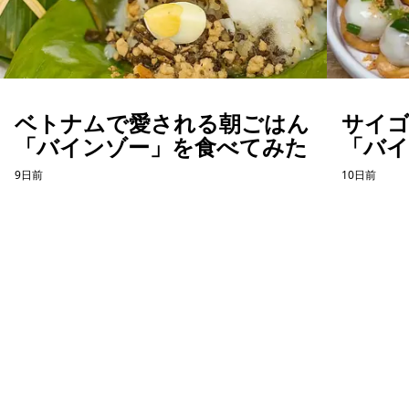
ベトナムで愛される朝ごはん
サイ
「バインゾー」を食べてみた
「バ
てみ
9日前
10日前
ホーチミン観光情報ガイド
ホーチミンのグルメ・スパ・ツアー・ショッピング情報を現地から発
信。口コミや予約も。