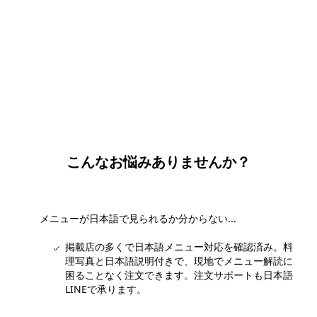
団体・貸切・社員旅行のご相談
社員旅行・研修・インセンティブ・団体貸切のお見積もりを無
料で承ります。ホーチミン現地の専任スタッフが日本語でサポ
ートします。
無料で相談する
こんなお悩みありませんか？
メニューが日本語で見られるか分からない...
掲載店の多くで日本語メニュー対応を確認済み。料
理写真と日本語説明付きで、現地でメニュー解読に
困ることなく注文できます。注文サポートも日本語
LINEで承ります。