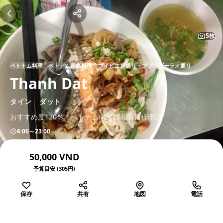
5枚
ベトナム料理、ベトナム家庭料理
ブイビエン通り・ファングーラオ通り
Thanh Dat
タイン ダット
おすすめ度120％！ベトナム南部の名物麺料理店
6:00～23:00
50,000 VND
予算目安 (305円)
保存
共有
地図
電話