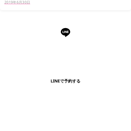
2019年6月30日
LINEで予約・相談できます
日本語OK・電話不要・友だち追加無料。記事を読ん
で気になったお店もこのまま予約できます。
LINEで予約する
明朗会計・日本語完結・現地スタッフが予約までフォロー