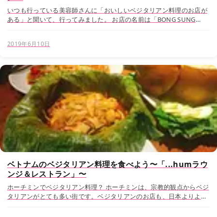
いつも行っている美容師さんに「おいしいベジタリアン料理のお店が
ある」と聞いて、行ってみました。 お店の名前は「BONG SUNG
VEGETARIAN RESTAURANT（ボンスンベジタリアンレストラン）」。
聖母マリア教会や中央郵...
2019年6月10日
ベトナムのベジタリアン料理を食べよう〜「...humラウ
ンジ＆レストラン」〜
ホーチミンでベジタリアン料理？ ホーチミンは、宗教的観点からベジ
タリアンがとても多い街です。ベジタリアンのお店も、日本よりよく
見かけます。また、ベトナム料理の中では、おいしい菜食料理がとて
も発達しています。ベジタリアン料理というと、「...