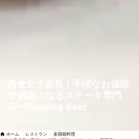
肉食女子必見！手頃なお値段
で満腹になるステーキ専門
店〜Topping Beef
2023年5月16日
by みかん
ホーム
›
レストラン
›
多国籍料理
›