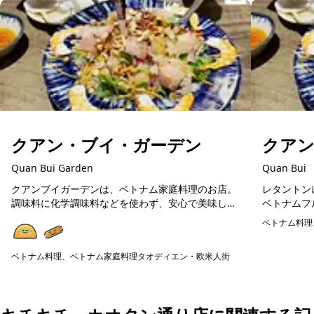
クアン・ブイ・ガーデン
クア
Quan Bui Garden
Quan Bui
クアンブイガーデンは、ベトナム家庭料理のお店。
レタントン
調味料に化学調味料などを使わず、安心で美味しい
ベトナムフ
ベトナム料理が楽しめます。在住日本人が通う人気
料理や揚げ
ベトナム料理
店ですので、初めてのベトナム料理の方にも美味し
広く楽しめ
予約可能
く楽しめる...
の食器...
ベトナム料理、ベトナム家庭料理
タオディエン・欧米人街
予約可能