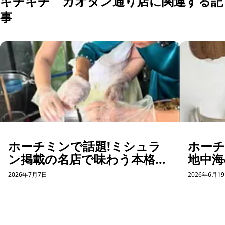
キチキチ カオタン通り店に関連する記
事
ホーチミンで話題!ミシュラ
ホー
ン掲載の名店で味わう本格バ
地中海
インクオン体験
コー
2026年7月7日
2026年6月1
ット体