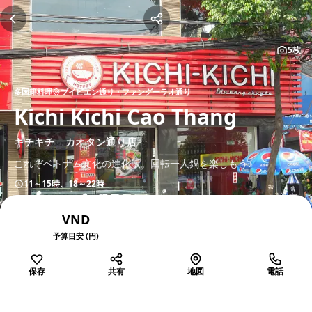
5枚
多国籍料理
ブイビエン通り・ファングーラオ通り
Kichi Kichi Cao Thang
キチキチ カオタン通り店
これぞベトナム文化の進化版。回転一人鍋を楽しもう♪
11～15時、18～22時
VND
予算目安 (円)
保存
共有
地図
電話