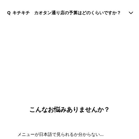
Q
キチキチ カオタン通り店の予算はどのくらいですか？
団体・貸切・社員旅行のご相談
社員旅行・研修・インセンティブ・団体貸切のお見積もりを無
料で承ります。ホーチミン現地の専任スタッフが日本語でサポ
ートします。
無料で相談する
こんなお悩みありませんか？
メニューが日本語で見られるか分からない...