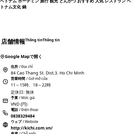
ベトナム ホーチミン 旅行 観光 とんかつ おすすめ 人気 レストラン ベ
トナム文化 鍋
店舗情報
Thông tin
Thông tin
Google Mapで開く
住所
/ Địa chỉ
84 Cao Thang St. Dist.3. Ho Chi Minh
営業時間
/ Giờ mở cửa
11～15時、18～22時
定休日: 無休
予算
/ Mức giá
VND
(円)
電話
/ Điện thoại
0838329484
ウェブ
/ Website
http://kichi.com.vn/
座席
/ Chỗ ngồi