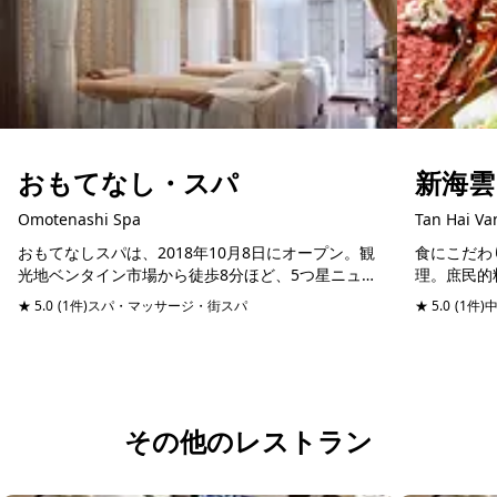
おもてなし・スパ
新海雲
Omotenashi Spa
Tan Hai Va
おもてなしスパは、2018年10月8日にオープン。観
食にこだわ
光地ベンタイン市場から徒歩8分ほど、5つ星ニュー
理。庶民的
ワールドホテルからは徒歩1分ほどのレライ通りに
料理までメ
★ 5.0
(1件)
スパ・マッサージ・街スパ
予約可能
★ 5.0
(1件)
あります。このスパの特徴は、美容クリニックが大
安さ！アヒ
元...
58万ドン...
その他のレストラン