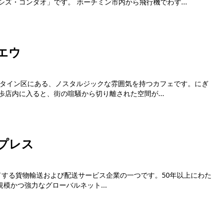
ム・コンダオ諸島にある「シックスセンシズ・コンダオ」です。 ホーチミン市内から飛行機でわず...
エウ
ミン市ビンタイン区にある、ノスタルジックな雰囲気を持つカフェです。にぎ
店内に入ると、街の喧騒から切り離された空間が...
プレス
 は世界をリードする貨物輸送および配送サービス企業の一つです。50年以上にわた
規模かつ強力なグローバルネット...