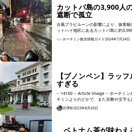
カットバ島の3,900
遮断で孤立
台風プラピルーンの影響により、旅客輸
ットハイ地区にあるカットバ島に約3,90
ホーチミン観光情報ガイド
2024年7月24日
【プノンペン】ラッフ
すぎる
-- 14100 -- Article Image -- ホーチミンからバスで6時間で行ける隣の国カンボジアの首都プノンペン。 ホー
チミンよりのどかで、また宗教や文字も異
渋澤怜
2023年8月20日
ベトナム茶が味わえ