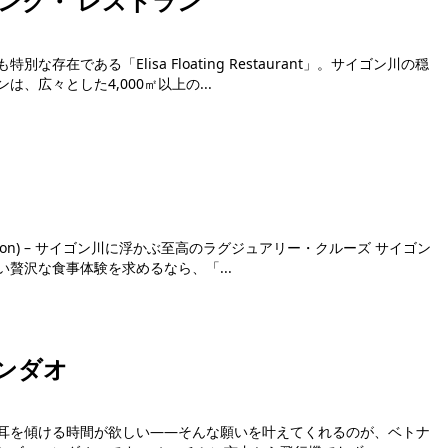
ング・ レストラン
在である「Elisa Floating Restaurant」。サイゴン川の穏
、広々とした4,000㎡以上の...
Saigon) – サイゴン川に浮かぶ至高のラグジュアリー・クルーズ サイゴン
贅沢な食事体験を求めるなら、「...
ンダオ
耳を傾ける時間が欲しい——そんな願いを叶えてくれるのが、ベトナ