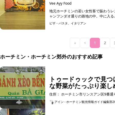
Vee Ayy Food
地元ホーチミンの若い女性客で賑わうレ
ャンフンダオ通りの路地の中。中に入ると
ピザ・パスタ、イタリアン
予約可能
«
<
1
2
ホーチミン・ホーチミン郊外のおすすめ記事
トゥードゥックで見つ
な野菜がたっぷり楽し
アイン - ホーチミン観光情報ガイド編集部
2