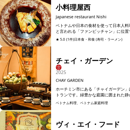
小料理屋西
Japanese restaurant Nishi
ベトナムや日本の食材を使って日本人料
と言われる「ファンビッチャン」に位置す
★ 5.0
(1件)
日本食・和食 (寿司・ラーメン)
予約
チェイ・ガーデン
2025
CHAY GARDEN
ホーチミン市にある「チャイガーデン」
ベトナム料理、ベトナム家庭料理
予約可能
ヴィ・エイ・フード