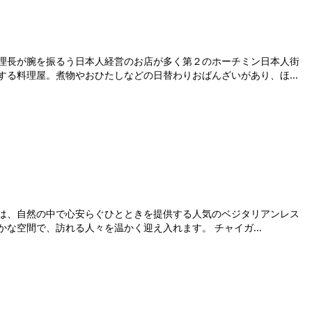
理長が腕を振るう日本人経営のお店が多く第２のホーチミン日本人街
る料理屋。煮物やおひたしなどの日替わりおばんざいがあり、ほ...
可能
は、自然の中で心安らぐひとときを提供する人気のベジタリアンレス
トランです。緑豊かな庭園に囲まれた静かな空間で、訪れる人々を温かく迎え入れます。 チャイガ...