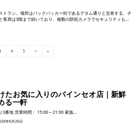
ストラン。場所はバックパッカー街であるデタム通りと交差する、チ
客席は3階まで続いており、複数の防犯カメラでセキュリティも...
3
4
5
>
»
けたお気に入りのバインセオ店｜新鮮
める一軒
住所： ホーチミン市リンスアン区9番通り3番地 営業時間： 15:00～21:00 家族...
026年6月26日