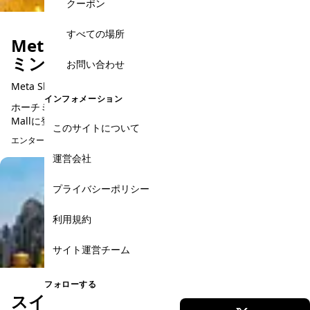
クーポン
すべての場所
Meta Show（メタショー）｜ホーチ
ミンで話題の体験型アート展
お問い合わせ
Meta Show - Thiso Mall
インフォメーション
ホーチミンで今話題の体験型アート展「Meta Show」は、Thiso
Mallに登場した没入型ミュージアムです。光や映像、テクノロジ
このサイトについて
ーを使った30種類以上の展示があり、まるで異世界に迷い込ん
エンターテイメント、アクティビティ
予約可能
だ...
運営会社
プライバシーポリシー
利用規約
サイト運営チーム
フォローする
スイティエン公園