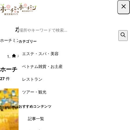
ツアー予約はこちら
ホーチミン郊外の観光スポット
ホーチミン市内やその周辺には、旅行者が集中するエリア以外にも、ベ
カテゴリー
トナム旅行を楽しめるスポットがあります。
エステ・スパ・美容
ホーム
エリア × カテゴリ
ホーチミン郊外
観光スポット
ベトナム雑貨・お土産
ホーチミン郊外のおすすめ観光スポット
27
件
レストラン
ツアー・観光
おすすめコンテンツ
記事一覧