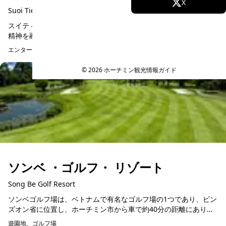
Facebook
X
Suoi Tien Park
スイティエン文化観光公園は、ベトナムを代表する文化・歴史・
Instagram
TikTok
精神を融合した複合エンターテインメントセンターであり、国内
のみならず、地域および国際的にもその地位を確立しています。
エンターテイメント、アクティビティ
予約可能
YouTube
設立から30年に...
© 2026 ホーチミン観光情報ガイド
ソンベ ・ゴルフ・ リゾート
Song Be Golf Resort
ソンベゴルフ場は、ベトナムで有名なゴルフ場の1つであり、ビン
ズオン省に位置し、ホーチミン市から車で約40分の距離にありま
す。このゴルフ場は、世界的に有名なゴルファーであるリー・ト
遊園地、ゴルフ場
予約可能