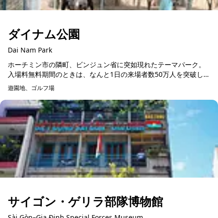
ダイナム公園
Dai Nam Park
ホーチミン市の隣町、ビンジュン省に突如現れたテーマパーク。
入場料無料期間のときは、なんと1日の来場者数50万人を突破した
噂の遊園地です。ホーチミン市内中心からだと、ベンタイン市場
遊園地、ゴルフ場
前バスターミナル...
サイゴン・ゲリラ部隊博物館
Sài Gòn–Gia Định Special Forces Museum