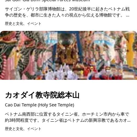
サイゴン・ゲリラ部隊博物館は、20世紀後半に起きたベトナム戦
争の歴史を、都市に生きた人々の視点から伝える博物館です。 ベ
トナム戦争の時代、サイゴン（現在のホーチミン市）は大きな都
歴史と文化、イベント
市でした。その...
カオダイ教寺院総本山
Cao Dai Temple (Holy See Temple)
ベトナム南西部に位置するタイニン省。ホーチミン市内から車で
約3時間程度です。タイニン省はベトナムの新興宗教であるカオダ
イ教の総本山があります。カオダイ教は1926年に発足された宗教
歴史と文化、イベント
で、現在はタイ...