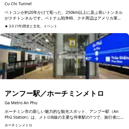
Cu Chi Tunnel
ベトコンが約20年かけて彫った、250km以上に及ぶ長いトンネル
がクチトンネルです。ベトナム戦争時、クチ周辺はアメリカ軍と
の激戦区でした。陸と空から攻撃をしかけるアメリカ軍に対し
★ 3.0
(1件)
歴史と文化、イベント
て、ベトコンは地...
アンフー駅／ホーチミンメトロ
Ga Metro An Phu
ホーチミン市の新しい魅力的な観光スポット、アンプー駅（An
Phú Station）は、メトロB線の主要な停車駅の1つで、旅行者にと
って便利なアクセスが特徴です。この駅は長さ137.5m、幅...
ホーチミンメトロ