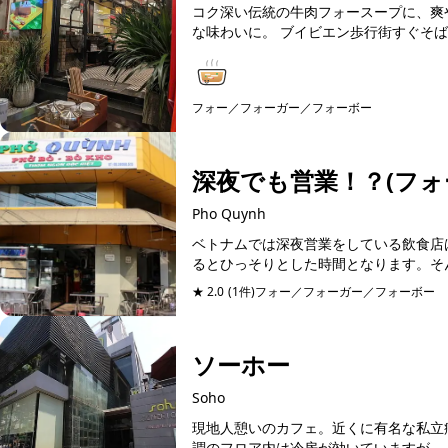
コク深い伝統の牛肉フォースープに、爽
な味わいに。 ブイビエン歩行街すぐそば
フォー／フォーガー／フォーボー
深夜でも営業！？(フォ
Pho Quynh
ベトナムでは深夜営業をしている飲食店
るとひっそりとした時間となります。そん
★ 2.0
(1件)
フォー／フォーガー／フォーボー
ソーホー
Soho
現地人憩いのカフェ。近くに有名な私立
調のフロア内は冷房が効いていますが、人