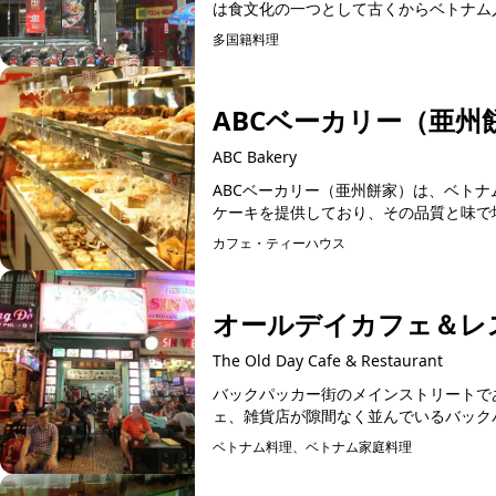
は食文化の一つとして古くからベトナム人
多国籍料理
ABCベーカリー（亜州
ABC Bakery
ABCベーカリー（亜州餅家）は、ベト
ケーキを提供しており、その品質と味で地
カフェ・ティーハウス
オールデイカフェ＆レ
The Old Day Cafe & Restaurant
バックパッカー街のメインストリートで
ェ、雑貨店が隙間なく並んでいるバック
は...
ベトナム料理、ベトナム家庭料理