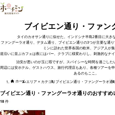
ブイビエン通り・ファン
タイのカオサン通りに似せた、インドシナ半島2番目に大き
ファングーラオ通り、デタム通り、ブイビエン通りの3つが主要な通り
ミンに訪れた世界各国の欧米、アジア人が集
道沿いに並ぶカフェは夜にはバー、クラブに様変わりし、刺激的なナイ
治安が悪いのが玉に瑕ですが、スパイシーな時間を過ごした
周辺には安ホテル、ゲストハウス、旅行代理店もあり、各種ツアーを申
あるのもここ。
ホーム
エリア × カテゴリ
ブイビエン通り・ファングーラオ通
ブイビエン通り・ファングーラオ通りのおすすめ
18
件