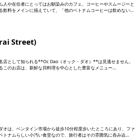
ム人や在住者にとってはお馴染みのカフェ。コーヒーやスムージーと
飲料をメインに揃えていて、「他のベトナムコーヒーは飲めない...
i Street)
店として知られる**Oc Dao（オック・ダオ）**は見逃せません。
このお店は、新鮮な貝料理を中心とした豊富なメニュー...
ダオは、ベンタイン市場から徒歩10分程度歩いたところにあり、ファ
トナムらしい小汚い食堂なので、旅行者はその雰囲気に呑み込...