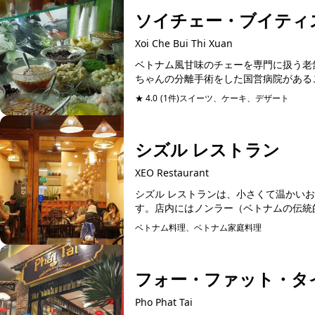
ソイチェー・ブイティ
Xoi Che Bui Thi Xuan
ベトナム風甘味のチェーを専門に扱う老
ちゃんの分離手術をした国営病院があるこ
★ 4.0
(1件)
スイーツ、ケーキ、デザート
シズル レストラン
XEO Restaurant
シズル レストランは、小さくて温かい
す。店内にはノンラー（ベトナムの伝統
れ...
ベトナム料理、ベトナム家庭料理
フォー・ファット・タ
Pho Phat Tai