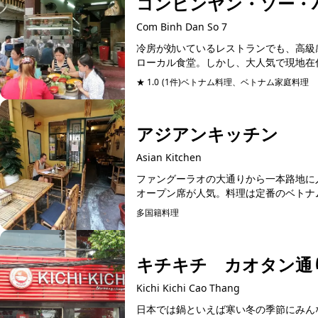
コンビンヤン・ソー・
Com Binh Dan So 7
冷房が効いているレストランでも、高級
ローカル食堂。しかし、大人気で現地在住
★ 1.0
(1件)
ベトナム料理、ベトナム家庭料理
アジアンキッチン
Asian Kitchen
ファングーラオの大通りから一本路地に
オープン席が人気。料理は定番のベトナム
多国籍料理
予約可能
キチキチ カオタン通
Kichi Kichi Cao Thang
日本では鍋といえば寒い冬の季節にみん