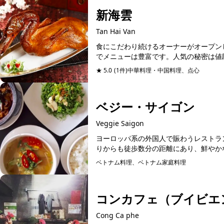
新海雲
Tan Hai Van
食にこだわり続けるオーナーがオープン
でメニューは豊富です。人気の秘密は値段
★ 5.0
(1件)
中華料理・中国料理、点心
予約可能
ベジー・サイゴン
Veggie Saigon
ヨーロッパ系の外国人で賑わうレストラ
りからも徒歩数分の距離にあり、鮮やかな
ベトナム料理、ベトナム家庭料理
予約可能
コンカフェ（ブイビエ
Cong Ca phe