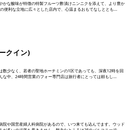
やかな酸味が特徴の特製フルーツ酢漬けニンニクを添えて、より豊か
の便利な立地に広々とした店内で、心温まるおもてなしととも...
ークイン)
は数少なく、若者の聖地ホーチミンの1区であっても、深夜12時を回
な中、24時間営業のフォー専門店は旅行者にとっては頼もし...
病院や国営産婦人科病院があるので、いつ来ても込んでます。ウッド
が多いので落ち着きません。魅力なところは2Fのバルコニーで...