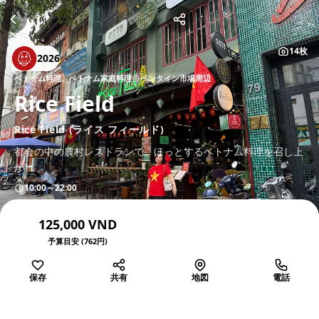
14枚
2026
ベトナム料理、ベトナム家庭料理
ベンタイン市場周辺
Rice Field
Rice Field (ライス フィールド)
都会の中の農村レストランで、ほっとするベトナム料理を召し上
がれ
10:00～22:00
125,000 VND
予算目安 (762円)
保存
共有
地図
電話