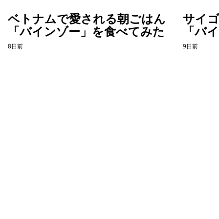
ベトナムで愛される朝ごはん
サイ
「バインゾー」を食べてみた
「バ
てみ
8日前
9日前
ホーチミン観光情報ガイド
ホーチミンのグルメ・スパ・ツアー・ショッピング情報を現地から発
信。口コミや予約も。
カテゴリー
エステ・スパ・美容
ベトナム雑貨・お土産
レストラン