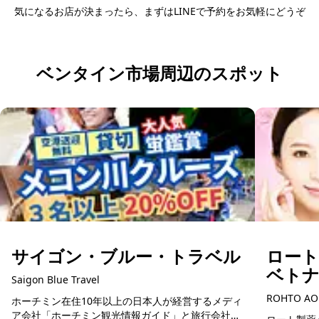
気になるお店が決まったら、まずはLINEで予約をお気軽にどうぞ
日本語LINEで予約する
ベンタイン市場周辺のスポット
サイゴン・ブルー・トラベル
ロー
ベト
Saigon Blue Travel
ROHTO AO
ホーチミン在住10年以上の日本人が経営するメディ
ア会社「ホーチミン観光情報ガイド」と旅行会社