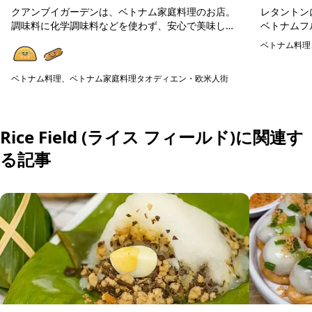
クアンブイガーデンは、ベトナム家庭料理のお店。
レタントン
調味料に化学調味料などを使わず、安心で美味しい
ベトナムフ
ベトナム料理が楽しめます。在住日本人が通う人気
料理や揚げ
ベトナム料理
店ですので、初めてのベトナム料理の方にも美味し
広く楽しめ
予約可能
く楽しめる...
の食器...
ベトナム料理、ベトナム家庭料理
タオディエン・欧米人街
予約可能
Rice Field (ライス フィールド)に関連す
る記事