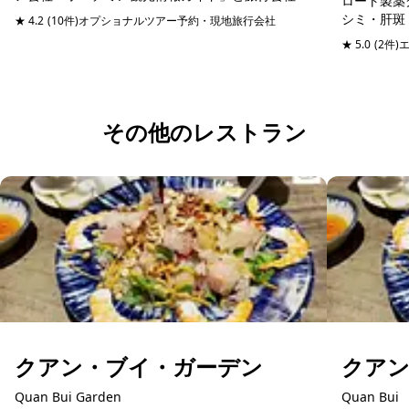
ロート製薬グ
「サイゴン・ブルートラベル」は、自然豊かなベト
シミ・肝斑
★ 4.2
(10件)
オプショナルツアー予約・現地旅行会社
ナム体験だけでなく、もっとベトナムの魅力を知り
予約可能
技術でケア
★ 5.0
(2件)
たい方に最...
ではの研究
その他のレストラン
クアン・ブイ・ガーデン
クア
Quan Bui Garden
Quan Bui