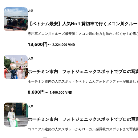
2位
人気
【ベトナム最安】人気No１貸切車で行くメコン川クル
専用車メコン川クルーズ最安値！メコン川の魅力を味わい尽くせ！心癒
13,600円
〜
2,224,000 VND
3位
人気
ホーチミン市内 フォトジェニックスポットでプロの写
ホーチミン市内の人気スポットをベトナム人フォトグラファーが撮影し
8,600円
〜
1,400,000 VND
4位
人気
ホーチミン市内 フォトジェニックスポットでプロの写
コロニアル建築の人気スポットからローカル感満載のスポットまで写真