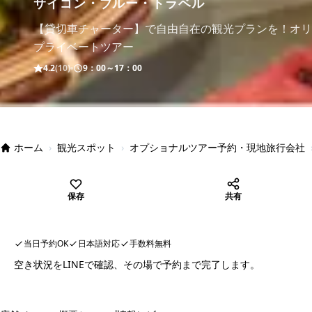
サイゴン・ブルー・トラベル
【貸切車チャーター】で自由自在の観光プランを！オリ
プライベートツアー
4.2
(10)
9：00～17：00
ホーム
›
観光スポット
›
オプショナルツアー予約・現地旅行会社
保存
共有
当日予約OK
日本語対応
手数料無料
空き状況をLINEで確認、その場で予約まで完了します。