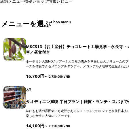
店舗メニュー
概要
ショップ情報
レビュー
メニューを選ぶ
Chọn menu
MKCS1D【お土産付】チョコレート工場見学・永長寺
車／昼食付き
ホーチミン人気NO.1ツアー！大自然の恵みを享受した大ボリュームの
ーズを体験できるメコンデルタツアー。メコンデルタ地域で生産されたカカ
16,700円
〜
2,730,000 VND
1位
人気
タオディエン満喫 半日プラン｜雑貨・ランチ・スパまで
味にもお店の雰囲気にも定評があるレストランでのランチと在住日本人
楽しむ女性に人気のツアーです。
14,100円
〜
2,310,000 VND