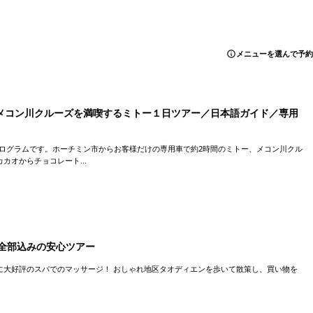
メニューを選んで予約
・メコン川クルーズを満喫するミトー１日ツアー／日本語ガイド／専用
プログラムです。ホーチミン市からお客様だけの専用車で約2時間のミトー、メコン川クル
オからチョコレート...
全部込みの安心ツアー
に大好評のスパでのマッサージ！ おしゃれ地区タオディエンを歩いて散策し、買い物を