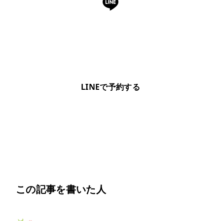
LINEで予約・相談できます
日本語OK・電話不要・友だち追加無料。記事を読ん
で気になったお店もこのまま予約できます。
LINEで予約する
明朗会計・日本語完結・現地スタッフが予約までフォロー
この記事を書いた人