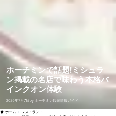
ホーチミンで話題!ミシュラ
ン掲載の名店で味わう本格バ
インクオン体験
2026年7月7日
by ホーチミン観光情報ガイド
ホーム
›
レストラン
›