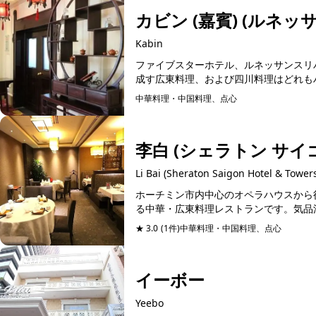
カビン (嘉賓) (ルネ
Kabin
ファイブスターホテル、ルネッサンスリ
成す広東料理、および四川料理はどれもハ
中華料理・中国料理、点心
予約可能
李白 (シェラトン サイ
Li Bai (Sheraton Saigon Hotel & Tower
ホーチミン市内中心のオペラハウスから
る中華・広東料理レストランです。気品漂
★ 3.0
(1件)
中華料理・中国料理、点心
予約可能
イーボー
Yeebo