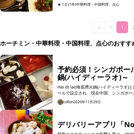
★ 1.0
(1件)
中華料理・中国料理、点心
«
<
1
ホーチミン・中華料理・中国料理、点心のおすす
予約必須！シンガポール発
鍋(ハイディーラオ)～
Hai di lao海底撈火鍋(ハイディーラオ)
ールで設立され、現在中国、シンガポール、
collon
2020年11月29日
デリバリーアプリ「N