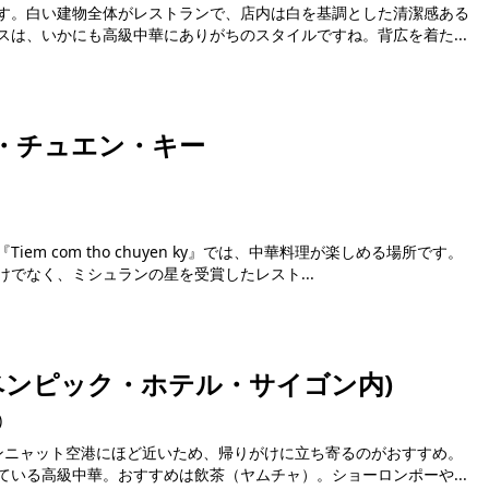
す。白い建物全体がレストランで、店内は白を基調とした清潔感ある
は、いかにも高級中華にありがちのスタイルですね。背広を着た...
・チュエン・キー
m com tho chuyen ky』では、中華料理が楽しめる場所です。
でなく、ミシュランの星を受賞したレスト...
ベンピック・ホテル・サイゴン内)
)
ンニャット空港にほど近いため、帰りがけに立ち寄るのがおすすめ。
いる高級中華。おすすめは飲茶（ヤムチャ）。ショーロンポーや...