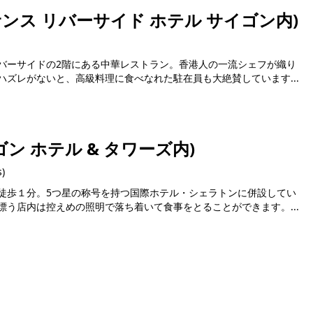
ッサンス リバーサイド ホテル サイゴン内)
バーサイドの2階にある中華レストラン。香港人の一流シェフが織り
ズレがないと、高級料理に食べなれた駐在員も大絶賛しています...
ゴン ホテル & タワーズ内)
s)
徒歩１分。5つ星の称号を持つ国際ホテル・シェラトンに併設してい
う店内は控えめの照明で落ち着いて食事をとることができます。...