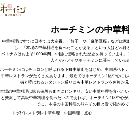
ホーチミンの中華料
中華料理はすでに日本では大定番。「餃子」や「麻婆豆腐」などは家
し、「本場の中華料理を食べたことがある」という人はどれほ
ベトナムはおよそ1000年間、中国に侵略された歴史を持っています
人々がハノイやホーチミンに暮らしている
ホーチミンにはチョロンと呼ばれる下町中華街をはじめ、中国系ベトナ
中華レストランがたくさんあります。最近ではホーチミン1区中心にも
街と呼ばれるレタントン通りにも中華レストランを何軒か見
本場の中華料理は味も値段もまさにピンキリ。安い中華料理を食べたい
と贅沢して高級中華料理を食べたいのであれば、ホーチミン1区中心が
でに、本場の中国料理の味をその目と舌で確かめて
トップ
レストラン
中華料理・中国料理、点心
中華料理・中国料理、点心のメニュー