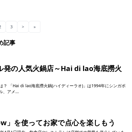
2
3
>
»
め記事
の人気火鍋店～Hai di lao海底撈火
とは？ 「Hai di lao海底撈火鍋(ハイディーラオ)」は1994年にシンガポ
アメ...
ow」を使ってお家で点心を楽しもう