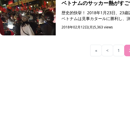
ベトナムのサッカー熱がすご
歴史的快挙！ 2018年1月23日、23歳以下の選手たちで行われるサッカーのU23の準決勝が中国で行われ、
2018年02月12日(月)
5,363 views
«
<
1
ホーチミン観光情報ガイド
ホーチミンのグルメ・スパ・ツアー・ショッピング情報を現地から発信
カテゴリー
エステ・スパ・美容