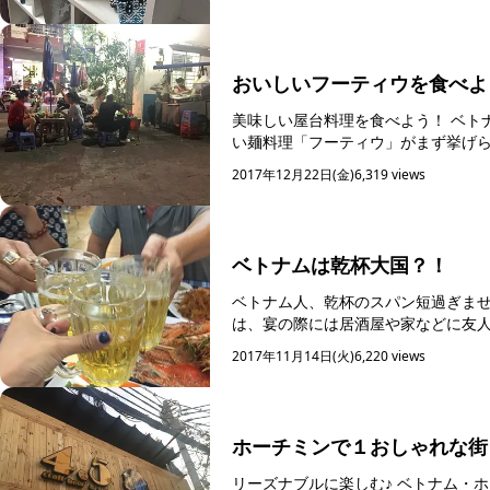
おいしいフーティウを食べよ
美味しい屋台料理を食べよう！ ベトナム・ホーチミンの名物麺料理といえば、米粉でつくられた白くて細
い麺料理「フーティウ」がまず挙げられます。 あまり量が多くないので、男性はお
軽に食べ...
2017年12月22日(金)
6,319 views
ベトナムは乾杯大国？！
ベトナム人、乾杯のスパン短過ぎません
は、宴の際には居酒屋や家などに友人
そのあとは各々で淡...
2017年11月14日(火)
6,220 views
ホーチミンで１おしゃれな街
リーズナブルに楽しむ♪ ベトナム・ホーチミン市内はいま空前のクラフトビールブームで、市内には続々