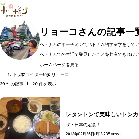
リョーコさんの記事一
ベトナムのホーチミンでベトナム語学留学をして
ベトナムでの生活で発見したことを共有できれば
ホームページを見る →
トップ
ライター紹介
リョーコ
29
件の記事
11 - 20 件を表示
レタントンで美味しいトンカ
ザ・日本の定食！
2018年02月26日(月)
8,235 views