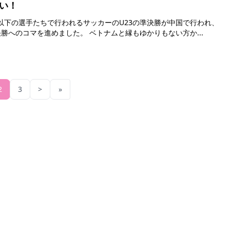
い！
ベトナムは見事カタールに勝利し、決勝へのコマを進めました。 ベトナムと縁もゆかりもない方か...
2
3
>
»
コンテンツ
ツアー予約
記事一覧
。口コミや予約も。
クーポン
すべての場所
法人・MICE 向け