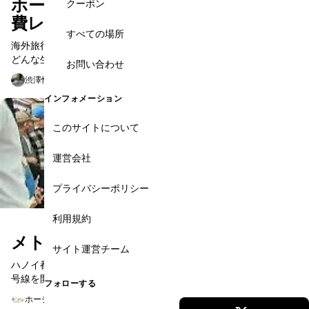
ホーチミン在住者の【超リアル】生活
クーポン
費レポート
すべての場所
海外旅行をして、気に入った土地があると、「この街に住んだら
どんな生活を送るんだろう……？」と妄想してみることがあると思
お問い合わせ
います。 そんな妄想の一助になるかどうか分かりませんが、今回
渋澤怜
2019年4月15日
は私の超リアル...
インフォメーション
このサイトについて
運営会社
プライバシーポリシー
利用規約
メトロ都市鉄道三号開通
サイト運営チーム
ハノイ都市鉄道プロジェクト管理委員会(ＲＭＢ)は8月8日メトロ三
号線を開通した。ハノイ鉄道株式会社(ハノイ地下鉄)の統計による
フォローする
と、初日の乗客数は34,000人を超えました。そして8月11日のピ
ホーチミン観光情報ガイド
2024年8月19日
ー...