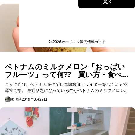
Facebook
X
Instagram
TikTok
YouTube
© 2026 ホーチミン観光情報ガイド
ベトナムのミルクメロン「おっぱい
フルーツ」って何?? 買い方・食べ方
を解説！
こんにちは。ベトナム在住で日本語教師・ライターをしている渋
澤怜です。 最近話題になっているのがベトナムのミルクメロン。
ベトナム語で「Vú sữa＝おっぱいフルーツ」と呼ばれている果
渋澤怜
2019年3月29日
物……。 ...