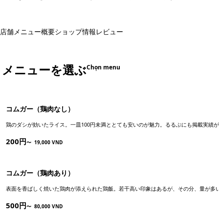
店舗メニュー
概要
ショップ情報
レビュー
メニューを選ぶ
Chọn menu
コムガー（鶏肉なし）
鶏のダシが効いたライス。一皿100円未満ととても安いのが魅力。るるぶにも掲載実績
200円
〜
19,000 VND
コムガー（鶏肉あり）
表面を香ばしく焼いた鶏肉が添えられた鶏飯。若干高い印象はあるが、その分、量が多
500円
〜
80,000 VND