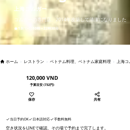
上海コムガー
コムガーの専門店。2014年改築して清潔になりました
1.0
(1)
10時～22時30分
ホーム
›
レストラン
›
ベトナム料理、ベトナム家庭料理
›
上海コ
120,000 VND
予算目安 (732円)
保存
共有
当日予約OK
日本語対応
手数料無料
空き状況をLINEで確認、その場で予約まで完了します。