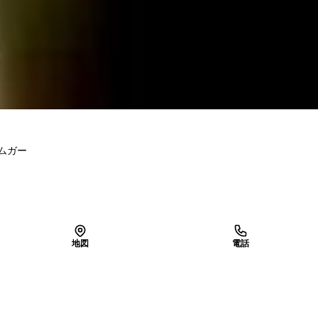
ムガー
地図
電話
LINEで予約