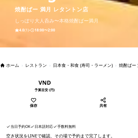
焼酎ばー 満月 レタントン店
しっぽり大人呑み〜本格焼酎ばー満月
4.0
(1)
18:00〜2:00
ホーム
›
レストラン
›
日本食・和食 (寿司・ラーメン)
›
焼酎ばー
VND
予算目安 (円)
保存
共有
当日予約OK
日本語対応
手数料無料
空き状況をLINEで確認、その場で予約まで完了します。