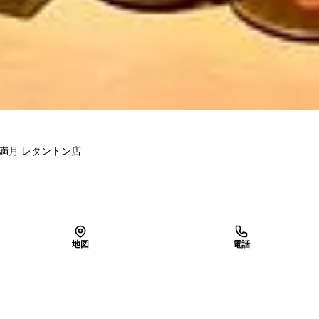
 満月 レタントン店
地図
電話
LINEで予約