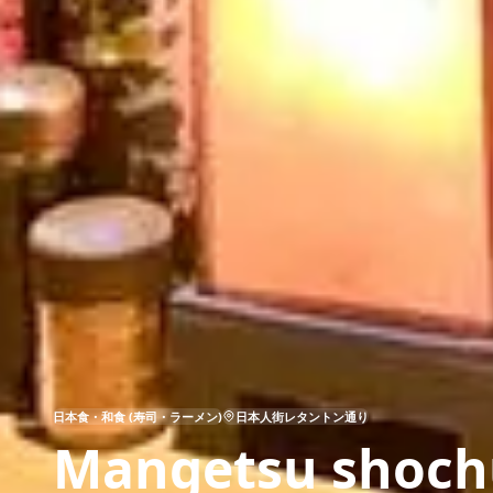
日本食・和食 (寿司・ラーメン)
日本人街レタントン通り
Mangetsu shochu