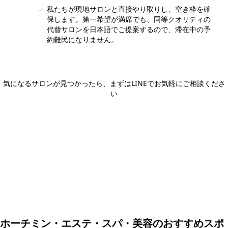
私たちが現地サロンと直接やり取りし、空き枠を確
保します。第一希望が満席でも、同等クオリティの
代替サロンを日本語でご提案するので、滞在中の予
約難民になりません。
気になるサロンが見つかったら、まずはLINEでお気軽にご相談くださ
い
日本語LINEで相談する
団体・貸切・社員旅行のご相談
社員旅行・研修・インセンティブ・団体貸切のお見積もりを無
料で承ります。ホーチミン現地の専任スタッフが日本語でサポ
ートします。
無料で相談する
ホーチミン・エステ・スパ・美容のおすすめスポ