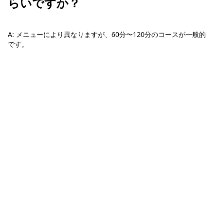
らいですか？
A: メニューにより異なりますが、60分〜120分のコースが一般的
です。
ホーチミン観光情報ガイド
ホーチミンのグルメ・スパ・ツアー・ショッピング情報を現地から発
信。口コミや予約も。
カテゴリー
エステ・スパ・美容
ベトナム雑貨・お土産
レストラン