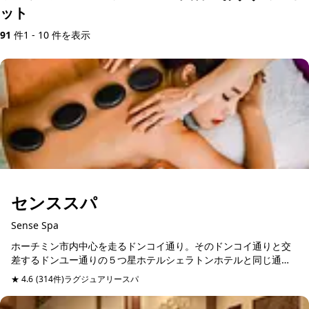
ット
91
件
1 - 10 件を表示
センススパ
Sense Spa
ホーチミン市内中心を走るドンコイ通り。そのドンコイ通りと交
差するドンユー通りの５つ星ホテルシェラトンホテルと同じ通り
に位置するスパマッサージ店。日本語堪能のスタッフが管理して
★ 4.6
(314件)
ラグジュアリースパ
予約可能
当日予約可
いるので、日本人びい...