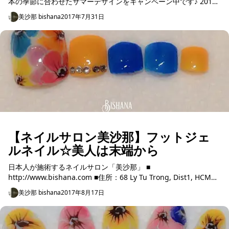
本の季節に合わせたサマーデザインをキャンペーン中です♪ 2017
年8月のキャンペーンデザインのご紹介； ☆期間：20...
美沙那 bishana
2017年7月31日
【ネイルサロン美沙那】フットジェ
ルネイル☆美人は末端から
日本人が施術するネイルサロン「美沙那」 ■
http://www.bishana.com ■住所：68 Ly Tu Trong, Dist1, HCM
iToSaki Bld...
美沙那 bishana
2017年8月17日