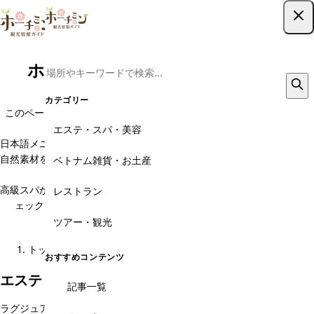
ツアー予約はこちら
ホーチミンのエステ・スパ・美容
ホーチミンでスパ・マッサージを楽しみたい方へ。
カテゴリー
このページでは、旅行者にも安心なホーチミン市内の人気スパ・エス
テ・マッサージ店を一覧でご紹介しています。
エステ・スパ・美容
日本語メニュー対応のスパや、カップルで利用できる個室完備のお店、
自然素材を使ったリラクゼーションスパまで、目的に合わせて選べるの
ベトナム雑貨・お土産
が魅力です。
高級スパからリーズナブルなマッサージまで、地図・価格・口コミをチ
レストラン
ェックして、自分にぴったりの癒しの場所を見つけてください。
ツアー・観光
ガイドが厳選！おすすめのスパ１５選はこちら
トップ
エステ・スパ・美容
おすすめコンテンツ
エステ・スパ・美容のカテゴリ
記事一覧
ラグジュアリースパ
高級ホテルスパ
ヴィラ・ガーデンスパ