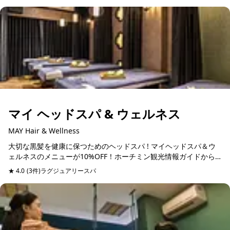
射な...
マイ ヘッドスパ & ウェルネス
MAY Hair & Wellness
大切な黒髪を健康に保つためのヘッドスパ ! マイヘッドスパ＆ウ
ェルネスのメニューが10%OFF！ホーチミン観光情報ガイドから
予約すると２号店がVIP無料で利用できる! ヘッドスパは頭皮の
★ 4.0
(3件)
ラグジュアリースパ
予約可能
洗...