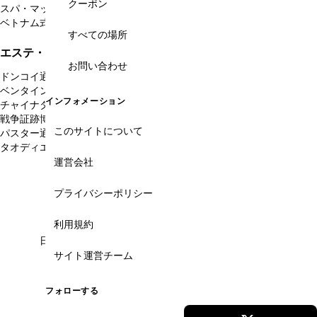
クーポン
スパ・マッサージ・街スパ
フットマッサージ
ネイルサロン
ベトナム式マッサージ
エステ・美容クリニック
すべての場所
エステ・スパ・美容をエリアから絞る
お問い合わせ
ドンコイ通り・グエンフエ通り
タンディン教会
(24)
(4)
ベンタイン市場周辺
ブイビエン通り・ファングーラオ通り
(13)
(6)
インフォメーション
チャイナタウン・チョロン
日本人街レタントン通り
(1)
(11)
戦争証跡博物館
聖母マリア教会周辺
タンソンニャット空港
(2)
(8)
(1)
このサイトについて
パスター通り
フーミーフン・韓国人街
(1)
(2)
タオディエン・欧米人街
サイゴン動植物園
ホーチミン郊外
(11)
(1)
(6)
運営会社
こんなお悩みありませんか？
プライバシーポリシー
利用規約
日本語が通じるか不安...
サイト運営チーム
当サイトに掲載のスパは日本語LINE予約に対応。施
術前後のやり取りも日本語スタッフがサポートする
フォローする
ので、メニュー選び・追加オーダー・支払いまで安
心して任せられます。