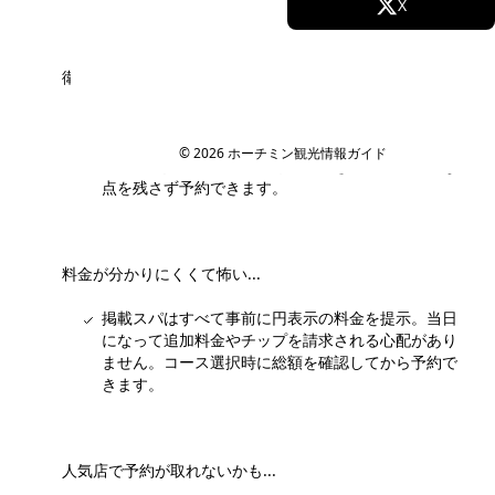
Facebook
X
Instagram
TikTok
衛生面が心配で踏み込めない...
YouTube
スタッフが事前に下見し、清潔さ・タオル管理・個
室の有無を確認したサロンのみ掲載しています。口
© 2026 ホーチミン観光情報ガイド
コミと写真で実際の店内も確認できるので、不安な
点を残さず予約できます。
料金が分かりにくくて怖い...
掲載スパはすべて事前に円表示の料金を提示。当日
になって追加料金やチップを請求される心配があり
ません。コース選択時に総額を確認してから予約で
きます。
人気店で予約が取れないかも...