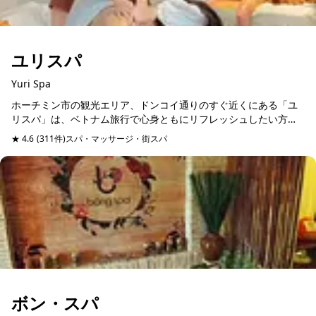
ユリスパ
Yuri Spa
ホーチミン市の観光エリア、ドンコイ通りのすぐ近くにある「ユ
リスパ」は、ベトナム旅行で心身ともにリフレッシュしたい方に
ぴったりのスパです。マックチブオイ通りに位置し、アクセスも
★ 4.6
(311件)
スパ・マッサージ・街スパ
予約可能
良好。観光やショッピ...
ボン・スパ