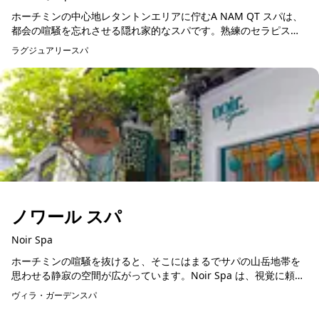
ホーチミンの中心地レタントンエリアに佇むA NAM QT スパは、
都会の喧騒を忘れさせる隠れ家的なスパです。熟練のセラピスト
による伝統的なマッサージと、最新のリラクゼーション技術を組
ラグジュアリースパ
予約可能
み合わせた施...
ノワール スパ
Noir Spa
ホーチミンの喧騒を抜けると、そこにはまるでサパの山岳地帯を
思わせる静寂の空間が広がっています。Noir Spa は、視覚に頼ら
ない研ぎ澄まされた手技で、疲れた身体をじっくりとほぐすマッ
ヴィラ・ガーデンスパ
予約可能
サージと、...