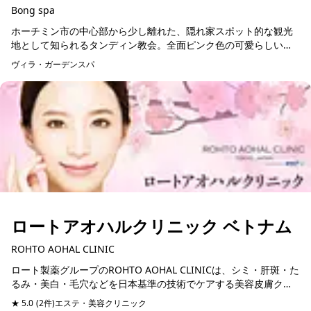
Bong spa
ホーチミン市の中心部から少し離れた、隠れ家スポット的な観光
地として知られるタンディン教会。全面ピンク色の可愛らしい教
会を一度は見てみたいものです。そんな教会の近くにこじんまり
ヴィラ・ガーデンスパ
とお店を構えているの...
ロートアオハルクリニック ベトナム
ROHTO AOHAL CLINIC
ロート製薬グループのROHTO AOHAL CLINICは、シミ・肝斑・た
るみ・美白・毛穴などを日本基準の技術でケアする美容皮膚クリ
ニック。製薬会社ならではの研究と独自技術で最新機器や美容注
★ 5.0
(2件)
エステ・美容クリニック
予約可能