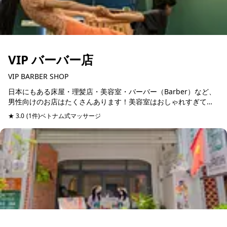
VIP バーバー店
VIP BARBER SHOP
日本にもある床屋・理髪店・美容室・バーバー（Barber）など、
男性向けのお店はたくさんあります！美容室はおしゃれすぎて入
りにくい。髭を剃りたい。など用途によって男性向けのお店もで
★ 3.0
(1件)
ベトナム式マッサージ
予約可能
きています！同...