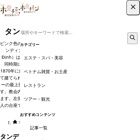
ツアー予約はこちら
タンディン教会のエステ・スパ・美容
ピンク色の教会で有名なインスタ映えスポット「タンディン教会」。タ
カテゴリー
ンディン教会（正式名称：Nhà thờ Thánh Tâm Chúa Giêsu, Tân
Định）は、ホーチミン市にあるカトリック教会で、サイゴン大教会と
エステ・スパ・美容
同時期に建てられた、ホーチミンで最も歴史ある教会です。教会は
1870年に始まり、1876年12月16日に発足しました。フランス人によっ
ベトナム雑貨・お土産
て建てられました。建物全体はピンク色で塗装されており、メインタワ
ーの最上部には52.6メートルの高さ3メートルの青銅の十字架がありま
レストラン
す。教会内には、5つの鐘があり、総重量は5.5トンもあるといわれてい
ます。左側の列は女性聖人の彫像が置かれている場所で、右側は男性聖
ツアー・観光
人の台座です。タンディン教会は、その歴史的建造物を後世に残すよう
に建物の改築が何度か行われています。
おすすめコンテンツ
ホーム
エリア × カテゴリ
タンディン教会
エステ・スパ・美容
記事一覧
タンディン教会のおすすめエステ・スパ・美容