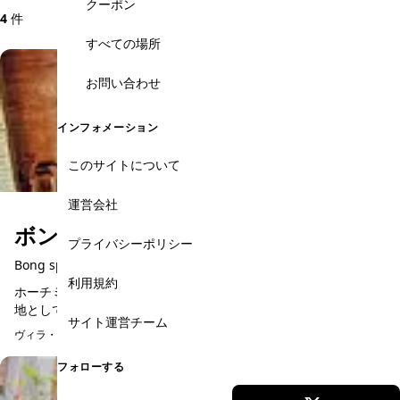
クーポン
4
件
すべての場所
お問い合わせ
インフォメーション
このサイトについて
運営会社
ボン・スパ
プライバシーポリシー
Bong spa
利用規約
ホーチミン市の中心部から少し離れた、隠れ家スポット的な観光
地として知られるタンディン教会。全面ピンク色の可愛らしい教
サイト運営チーム
会を一度は見てみたいものです。そんな教会の近くにこじんまり
ヴィラ・ガーデンスパ
とお店を構えているの...
フォローする