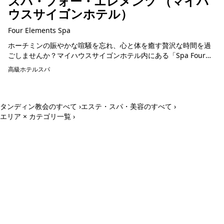
スパ・フォー・エレメンツ （マイハ
ウスサイゴンホテル）
Four Elements Spa
ホーチミンの賑やかな喧騒を忘れ、心と体を癒す贅沢な時間を過
ごしませんか？マイハウスサイゴンホテル内にある「Spa Four
Elements」は、都会の喧騒から解放される至福の空間。穏やか
高級ホテルスパ
予約可能
な...
タンディン教会のすべて ›
エステ・スパ・美容のすべて ›
エリア × カテゴリ一覧 ›
ホーチミン観光情報ガイド
ホーチミンのグルメ・スパ・ツアー・ショッピング情報を現地から発
信。口コミや予約も。