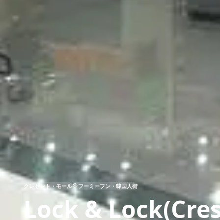
クレセント・モール
フーミーフン・韓国人街
Lock & Lock(Cres