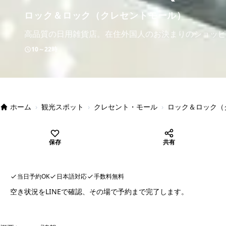
ロック＆ロック（クレセントモール）
高品質の日用雑貨店。在住外国人のお決まりのショッピ
10～22時
ホーム
›
観光スポット
›
クレセント・モール
›
ロック＆ロック（
保存
共有
当日予約OK
日本語対応
手数料無料
空き状況をLINEで確認、その場で予約まで完了します。