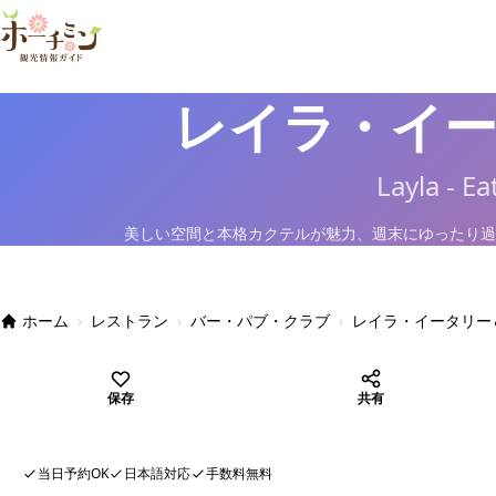
レイラ・イー
Layla - Ea
美しい空間と本格カクテルが魅力、週末にゆったり過
ホーム
›
レストラン
›
バー・パブ・クラブ
›
レイラ・イータリー
保存
共有
当日予約OK
日本語対応
手数料無料