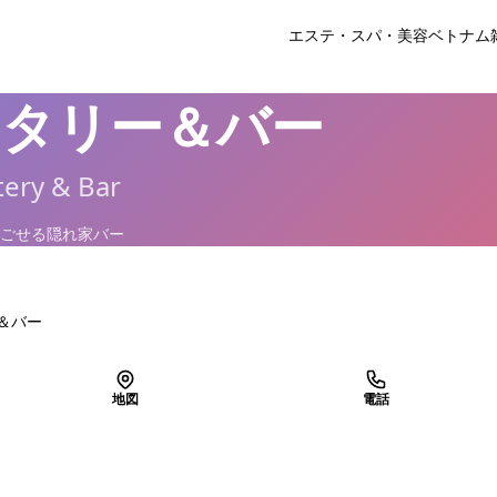
エステ・スパ・美容
ベトナム
タリー＆バー
tery & Bar
ごせる隠れ家バー
＆バー
地図
電話
LINEで予約