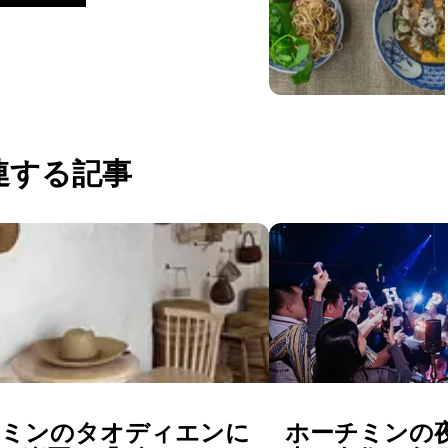
どの定番料理から幅広
く楽しめるベトナム家
庭料理です。 お料理は
南部の食器...
連する記事
チミンのタオディエンに
ホーチミンの