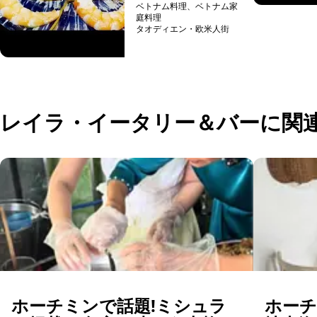
ベトナム料理、ベトナム家
ム料理が楽しめます。
庭料理
在住日本人が通う人気
タオディエン・欧米人街
店ですので、初めての
予約可能
ベトナム料理の方にも
美味しく楽しめる...
レイラ・イータリー＆バーに関
ホーチミンで話題!ミシュラ
ホー