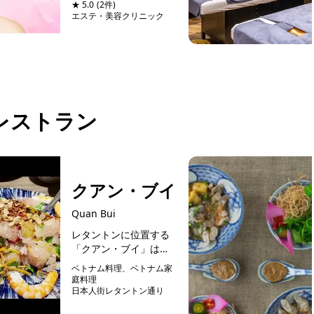
★ 5.0
(2件)
み・美白・毛穴などを
エステ・美容クリニック
日本基準の技術でケア
予約可能
する美容皮膚クリニッ
ク。製薬会社ならでは
の研究と独自技術で最
新機器や美容注射な...
レストラン
クアン・ブイ
Quan Bui
レタントンに位置する
「クアン・ブイ」は、
新鮮なベトナムフルー
ベトナム料理、ベトナム家
ツを使ったサラダや、
庭料理
エビ料理、鳥料理や揚
日本人街レタントン通り
予約可能
げ春巻き、生春巻きな