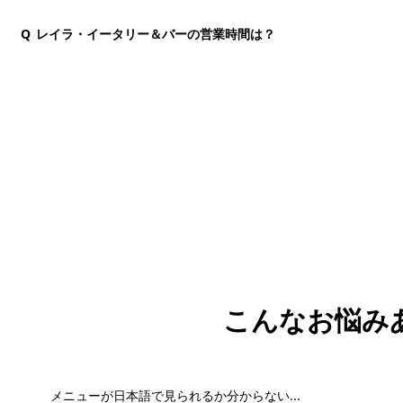
Q
レイラ・イータリー＆バーの営業時間は？
団体・貸切・社員旅行のご相談
社員旅行・研修・インセンティブ・団体貸切のお見積も
スタッフが日本語でサポートします。
こんなお悩み
メニューが日本語で見られるか分からない...