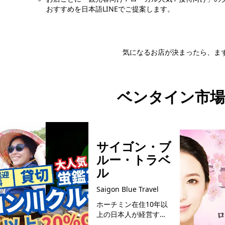
おすすめを日本語LINEでご提案します。
気になるお店が決まったら、まず
日本語LI
ベンタイン市場
サイゴン・ブ
ルー・トラベ
ル
Saigon Blue Travel
ホーチミン在住10年以
上の日本人が経営する
メディア会社「ホーチ