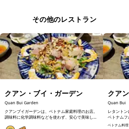
その他のレストラン
クアン・ブイ・ガーデン
クア
Quan Bui Garden
Quan Bui
クアンブイガーデンは、ベトナム家庭料理のお店。
レタントン
調味料に化学調味料などを使わず、安心で美味しい
ベトナムフ
ベトナム料理が楽しめます。在住日本人が通う人気
料理や揚げ
ベトナム料理
店ですので、初めてのベトナム料理の方にも美味し
広く楽しめ