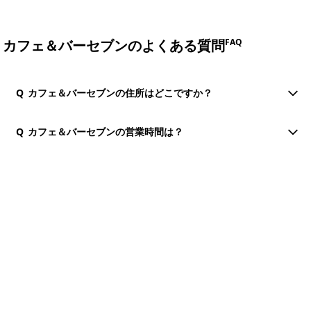
カフェ＆バーセブンのよくある質問
FAQ
Q
カフェ＆バーセブンの住所はどこですか？
Q
カフェ＆バーセブンの営業時間は？
団体・貸切・社員旅行のご相談
社員旅行・研修・インセンティブ・団体貸切のお見積もりを無
料で承ります。ホーチミン現地の専任スタッフが日本語でサポ
ートします。
無料で相談する