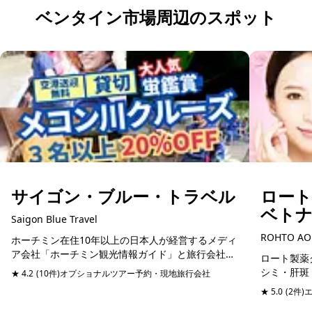
ベンタイン市場周辺のスポット
サイゴン・ブルー・トラベル
ロー
ベト
Saigon Blue Travel
ROHTO AO
ホーチミン在住10年以上の日本人が経営するメディ
ア会社「ホーチミン観光情報ガイド」と旅行会社
ロート製薬グ
「サイゴン・ブルートラベル」は、自然豊かなベト
シミ・肝斑
★ 4.2
(10件)
オプショナルツアー予約・現地旅行会社
ナム体験だけでなく、もっとベトナムの魅力を知り
予約可能
技術でケア
★ 5.0
(2件)
たい方に最...
ではの研究