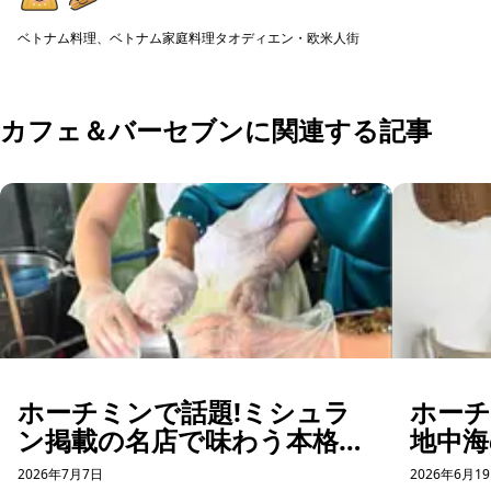
予約可能
く楽しめる...
の食器...
ベトナム料理、ベトナム家庭料理
タオディエン・欧米人街
予約可能
カフェ＆バーセブンに関連する記事
ホーチミンで話題!ミシュラ
ホー
ン掲載の名店で味わう本格バ
地中海
インクオン体験
コー
2026年7月7日
2026年6月1