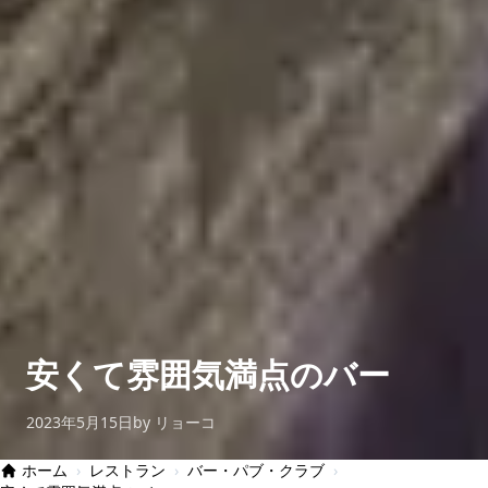
安くて雰囲気満点のバー
2023年5月15日
by リョーコ
ホーム
›
レストラン
›
バー・パブ・クラブ
›