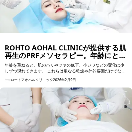
ROHTO AOHAL CLINICが提供する肌
再生のPRFメソセラピー。年齢にとら
われないお肌へ
年齢を重ねると、肌のハリやツヤの低下、小ジワなどの変化は少
しずつ現れてきます。 これらは単なる乾燥や外的要因だけでな
く、肌本来が持つ再生力の低下が関係していると考えられていま
ロートアオハルクリニック
2026年2月9日
す。 近年、日本...