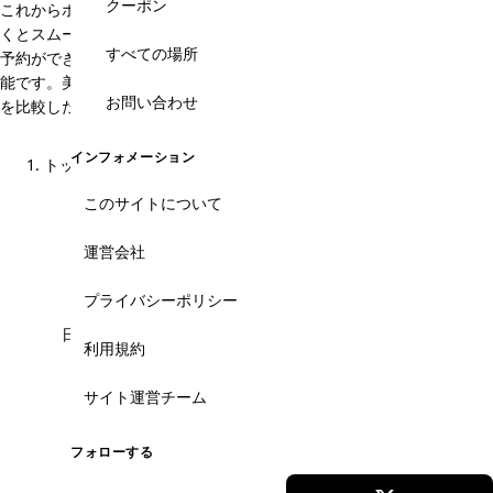
クーポン
これからホーチミンへ旅行予定の方は、出発前に事前に計画を立ててお
くとスムーズに施術が受けられます。ホーチミン観光情報ガイドでは、
すべての場所
予約ができるので旅行者の方にもおすすめです。また、日帰り美容も可
能です。美容クリニックの特徴を詳しく紹介しています。旅行前に料金
お問い合わせ
を比較したり、施術方法を調べてお得に美容クリニックを受けて綺麗に
なって日本へ帰国しましょう。
インフォメーション
トップ
エステ・スパ・美容
エステ・美容クリニック
エステ・美容クリニックのメニュー
このサイトについて
こんなお悩みありませんか？
運営会社
プライバシーポリシー
日本語が通じるか不安...
利用規約
当サイトに掲載のスパは日本語LINE予約に対応。施
サイト運営チーム
術前後のやり取りも日本語スタッフがサポートする
ので、メニュー選び・追加オーダー・支払いまで安
心して任せられます。
フォローする