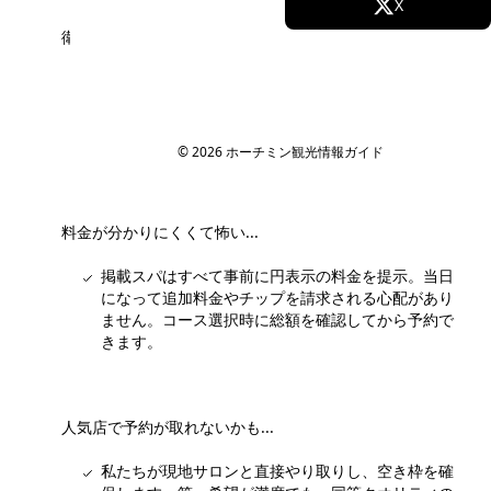
Facebook
X
衛生面が心配で踏み込めない...
Instagram
TikTok
スタッフが事前に下見し、清潔さ・タオル管理・個
室の有無を確認したサロンのみ掲載しています。口
YouTube
コミと写真で実際の店内も確認できるので、不安な
点を残さず予約できます。
© 2026 ホーチミン観光情報ガイド
料金が分かりにくくて怖い...
掲載スパはすべて事前に円表示の料金を提示。当日
になって追加料金やチップを請求される心配があり
ません。コース選択時に総額を確認してから予約で
きます。
人気店で予約が取れないかも...
私たちが現地サロンと直接やり取りし、空き枠を確