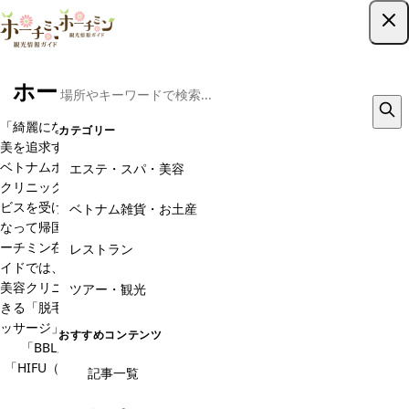
ツアー予約はこちら
ホーチミンのエステ・美容クリニック
「綺麗になる」、「美容」、「海外旅行」、「女子旅」をキーワードに
カテゴリー
美を追求する女性の方々。美容大国はタイや韓国だけではありません。
ベトナムホーチミンには在住者や旅行者が満足できる日本と同等の美容
エステ・スパ・美容
クリニックがたくさんあります。それに、ベトナムは日本より安くサー
ビスを受ける事ができます。ホーチミン旅行で、エステやスパで綺麗に
ベトナム雑貨・お土産
なって帰国するのは、旅行プランの定番になりました。今やベトナムホ
ーチミン在住女性にも大人気の美容クリニック。ホーチミン観光情報ガ
レストラン
イドでは、日本人旅行者や在住者の方にも安心して利用できるおすすめ
美容クリニックをご紹介します。また、美容クリニックで気軽に利用で
ツアー・観光
きる「脱毛レーザー」や「フェイシャルエステ」「フェイシャル付きマ
ッサージ」などのメニューもご紹介します。それだけでなく、気になる
おすすめコンテンツ
「BBLスキンタイト（シミ・そばかす治療）」「ボトックス」や
「HIFU（ハイフ）」、「コラーゲン注射」などの最新治療や最新美容
記事一覧
情報も掲載予定です。