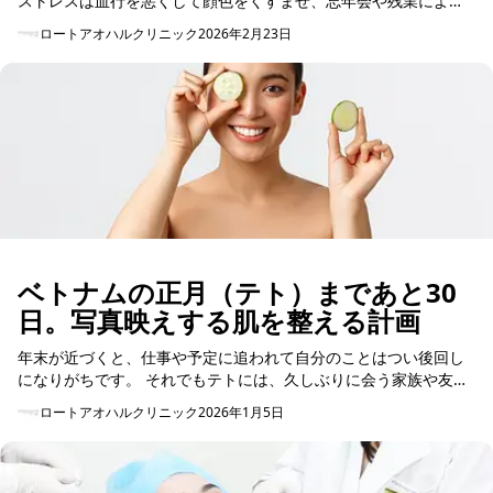
ストレスは血行を悪くして顔色をくすませ、忘年会や残業による
睡眠不足は肌の修復を妨げます。さらに、冬の乾燥した冷たい空
ロートアオハルクリニック
2026年2月23日
気が追い打ちをか...
ベトナムの正月（テト）まであと30
日。写真映えする肌を整える計画
年末が近づくと、仕事や予定に追われて自分のことはつい後回し
になりがちです。 それでもテトには、久しぶりに会う家族や友
人、記念写真の機会も増え、「できれば肌の調子がいい状態で迎
ロートアオハルクリニック
2026年1月5日
えたい」と感じる方...