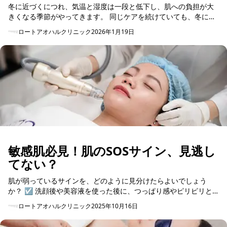
冬に近づくにつれ、気温と湿度は一段と低下し、肌への負担が大
きくなる季節がやってきます。 同じケアを続けていても、冬にな
ると化粧のりが悪く感じたり、夕方に乾きを覚えたりすることが
ロートアオハルクリニック
2026年1月19日
ありませんか。 ...
敏感肌必見！肌のSOSサイン、見逃し
てない？
肌が弱っているサインを、どのように見分けたらよいでしょう
か？ ☑ 洗顔後や美容液を使った後に、つっぱり感やピリピリと
した刺激を感じる ☑ 肌がざらつきやすく、ファンデーションの
ロートアオハルクリニック
2025年10月16日
ノリが悪い ...