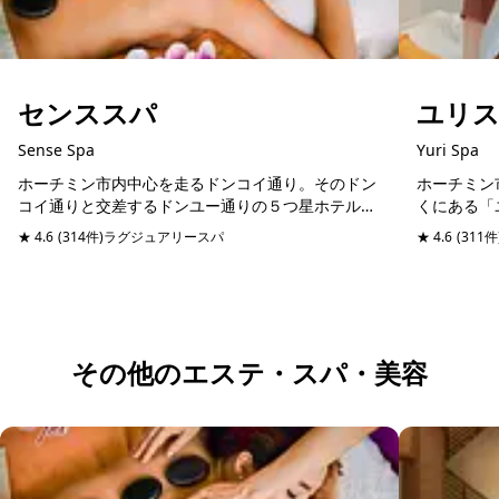
センススパ
ユリ
Sense Spa
Yuri Spa
ホーチミン市内中心を走るドンコイ通り。そのドン
ホーチミン
コイ通りと交差するドンユー通りの５つ星ホテルシ
くにある「
ェラトンホテルと同じ通りに位置するスパマッサー
にリフレッ
★ 4.6
(314件)
ラグジュアリースパ
予約可能
当日予約可
★ 4.6
(311件
ジ店。日本語堪能のスタッフが管理しているので、
ックチブオ
日本人びい...
やショッピ..
その他のエステ・スパ・美容