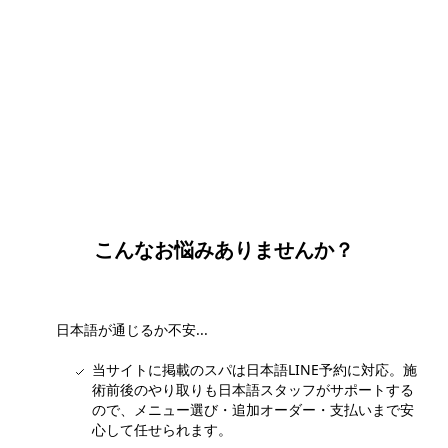
団体・貸切・社員旅行のご相談
社員旅行・研修・インセンティブ・団体貸切のお見積もりを無
料で承ります。ホーチミン現地の専任スタッフが日本語でサポ
ートします。
無料で相談する
こんなお悩みありませんか？
日本語が通じるか不安...
当サイトに掲載のスパは日本語LINE予約に対応。施
術前後のやり取りも日本語スタッフがサポートする
ので、メニュー選び・追加オーダー・支払いまで安
心して任せられます。