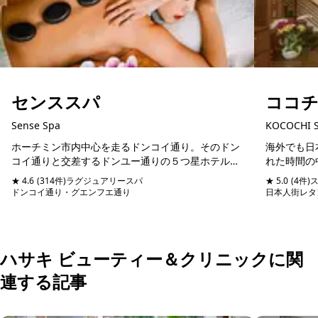
センススパ
ココ
Sense Spa
KOCOCHI 
ホーチミン市内中心を走るドンコイ通り。そのドン
海外でも日
コイ通りと交差するドンユー通りの５つ星ホテルシ
れた時間の
ェラトンホテルと同じ通りに位置するスパマッサー
方におすす
★ 4.6
(314件)
ラグジュアリースパ
★ 5.0
(4件)
ジ店。日本語堪能のスタッフが管理しているので、
おすすめは、
ドンコイ通り・グエンフエ通り
予約可能
当日予約可
日本人街レタ
日本人びい...
ド...
ハサキ ビューティー＆クリニックに関
連する記事