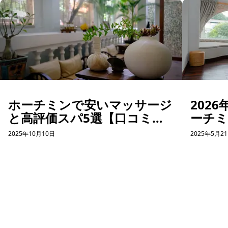
ホーチミンで安いマッサージ
202
と高評価スパ5選【口コミあ
ーチ
り】
まと
2025年10月10日
2025年5月2
もぴっ
ホーチミン観光情報ガイド