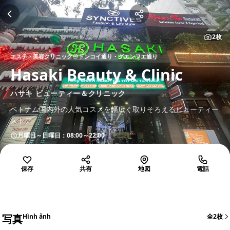
2枚
エステ・美容クリニック
ドンコイ通り・グエンフエ通り
Hasaki Beauty & Clinic
ハサキ ビューティー＆クリニック
ベトナム国内外の人気コスメを幅広く取りそろえるビューティー
ストア
月曜日～日曜日：08:00～22:00
保存
共有
地図
電話
写真
Hình ảnh
全2枚