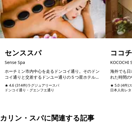
センススパ
ココ
Sense Spa
KOCOCHI 
ホーチミン市内中心を走るドンコイ通り。そのドン
海外でも日
コイ通りと交差するドンユー通りの５つ星ホテルシ
れた時間の
ェラトンホテルと同じ通りに位置するスパマッサー
方におすす
★ 4.6
(314件)
ラグジュアリースパ
★ 5.0
(4件)
ジ店。日本語堪能のスタッフが管理しているので、
おすすめは、
ドンコイ通り・グエンフエ通り
予約可能
当日予約可
日本人街レタ
日本人びい...
ド...
カリン・スパに関連する記事