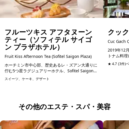
フルーツキス アフタヌーン
クッ
ティー（ソフィテル サイゴ
Cuc Gach 
ン プラザホテル）
2019年
トナム料理
Fruit Kiss Afternoon Tea (Sofitel Saigon Plaza)
クシーで1
★ 4.7
(3件)
ホーチミン市中心部、歴史あるレ・ズアン大通りに
佇むレスト
佇む5つ星ラグジュアリーホテル、Sofitel Saigon
ゆ...
Plaza。ノートルダム大聖堂や統一会堂からほど近
スイーツ、ケーキ、デザート
予約可能
く、World Luxury Awa...
その他のエステ・スパ・美容