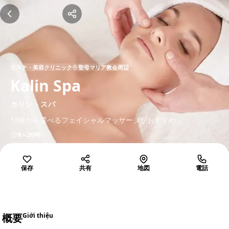
エステ・美容クリニック
聖母マリア教会周辺
Kalin Spa
カリン・スパ
13種から選べるフェイシャルマッサージがおすすめ
9～20時
保存
共有
地図
電話
概要
Giới thiệu