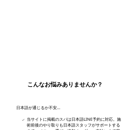
団体・貸切・社員旅行のご相談
社員旅行・研修・インセンティブ・団体貸切のお見積もりを無
料で承ります。ホーチミン現地の専任スタッフが日本語でサポ
ートします。
無料で相談する
こんなお悩みありませんか？
日本語が通じるか不安...
当サイトに掲載のスパは日本語LINE予約に対応。施
術前後のやり取りも日本語スタッフがサポートする