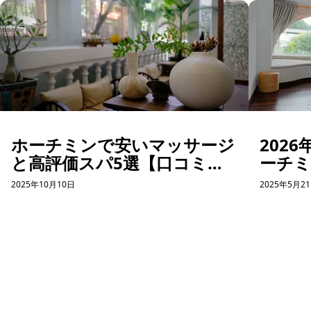
ホーチミンで安いマッサージ
202
と高評価スパ5選【口コミあ
ーチ
り】
まと
2025年10月10日
2025年5月2
もぴっ
ホーチミン観光情報ガイド