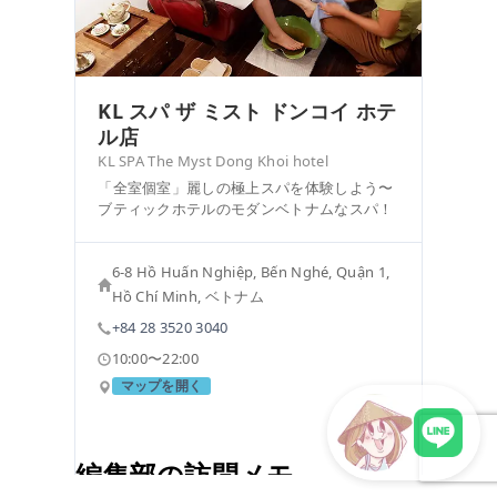
KL スパ ザ ミスト ドンコイ ホテ
ル店
KL SPA The Myst Dong Khoi hotel
「全室個室」麗しの極上スパを体験しよう〜
ブティックホテルのモダンベトナムなスパ！
6-8 Hồ Huấn Nghiệp, Bến Nghé, Quận 1,
Hồ Chí Minh, ベトナム
+84 28 3520 3040‬
10:00〜22:00
マップを開く
編集部の訪問メモ
LINEで現地スタッフに相談