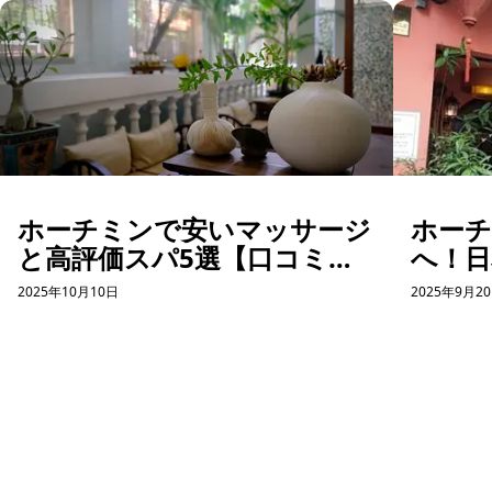
ホーチミンで安いマッサージ
ホー
と高評価スパ5選【口コミあ
へ！
り】
イド
2025年10月10日
2025年9月2
ホーチミン観光情報ガイド