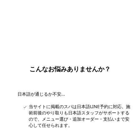
団体・貸切・社員旅行のご相談
社員旅行・研修・インセンティブ・団体貸切のお見積もりを無
料で承ります。ホーチミン現地の専任スタッフが日本語でサポ
ートします。
無料で相談する
こんなお悩みありませんか？
日本語が通じるか不安...
当サイトに掲載のスパは日本語LINE予約に対応。施
術前後のやり取りも日本語スタッフがサポートする
ので、メニュー選び・追加オーダー・支払いまで安
心して任せられます。