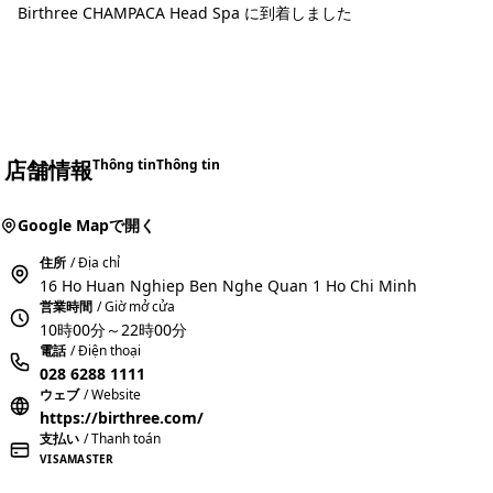
Birthree CHAMPACA Head Spa に到着しました
店舗情報
Thông tin
Thông tin
Google Mapで開く
住所
/ Địa chỉ
16 Ho Huan Nghiep Ben Nghe Quan 1 Ho Chi Minh
営業時間
/ Giờ mở cửa
10時00分～22時00分
電話
/ Điện thoại
028 6288 1111
ウェブ
/ Website
https://birthree.com/
支払い
/ Thanh toán
VISA
MASTER