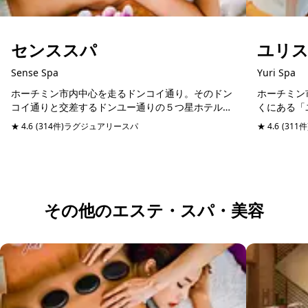
センススパ
ユリ
Sense Spa
Yuri Spa
ホーチミン市内中心を走るドンコイ通り。そのドン
ホーチミン
コイ通りと交差するドンユー通りの５つ星ホテルシ
くにある「
ェラトンホテルと同じ通りに位置するスパマッサー
にリフレッ
★ 4.6
(314件)
ラグジュアリースパ
予約可能
当日予約可
★ 4.6
(311件
ジ店。日本語堪能のスタッフが管理しているので、
ックチブオ
日本人びい...
やショッピ..
その他のエステ・スパ・美容