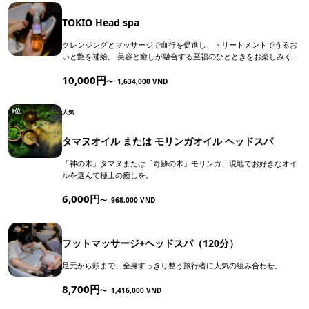
TOKIO Head spa
クレンジングとマッサージで血行を促進し、トリートメントでうるお
いと艶を補給。 美容と癒しが融合する至福のひとときをお楽しみくだ
さい。
10,000円
〜
1,634,000 VND
1位
人気
タマヌオイル または モリンガオイル ヘッドスパ
「神の木」タマヌまたは「奇跡の木」モリンガ、現地でお好きなオイ
ルを選んで極上の癒しを。
6,000円
〜
968,000 VND
フットマッサージ+ヘッドスパ（120分）
足元から頭まで、全身すっきり整う旅行者に人気の組み合わせ。
8,700円
〜
1,416,000 VND