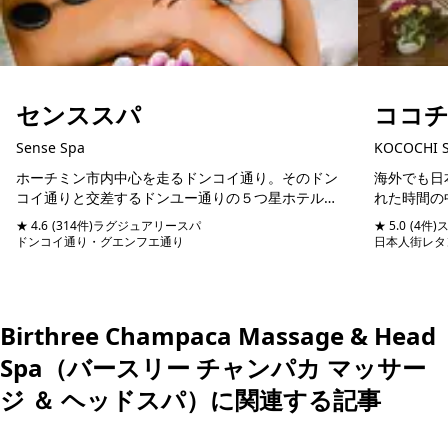
センススパ
ココ
Sense Spa
KOCOCHI 
ホーチミン市内中心を走るドンコイ通り。そのドン
海外でも日
コイ通りと交差するドンユー通りの５つ星ホテルシ
れた時間の
ェラトンホテルと同じ通りに位置するスパマッサー
方におすす
★ 4.6
(314件)
ラグジュアリースパ
★ 5.0
(4件)
ジ店。日本語堪能のスタッフが管理しているので、
おすすめは、
ドンコイ通り・グエンフエ通り
予約可能
当日予約可
日本人街レタ
日本人びい...
ド...
Birthree Champaca Massage & Head
Spa（バースリー チャンパカ マッサー
ジ ＆ ヘッドスパ）に関連する記事