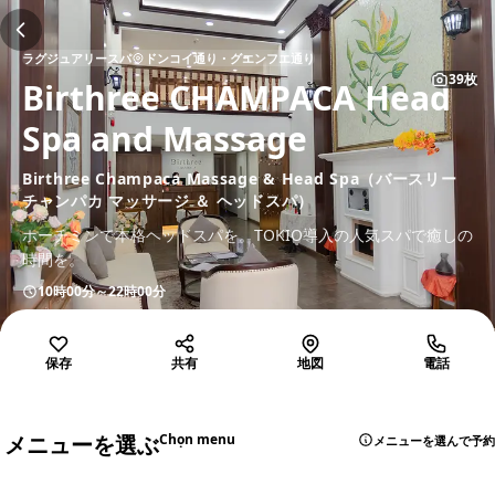
ラグジュアリースパ
ドンコイ通り・グエンフエ通り
39枚
Birthree CHAMPACA Head
Spa and Massage
Birthree Champaca Massage & Head Spa（バースリー
チャンパカ マッサージ ＆ ヘッドスパ）
ホーチミンで本格ヘッドスパを。TOKIO導入の人気スパで癒しの
時間を。
10時00分～22時00分
保存
共有
地図
電話
メニューを選ぶ
Chọn menu
メニューを選んで予約